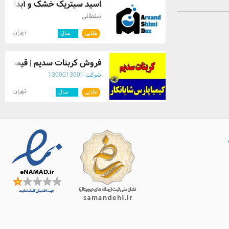
اسید سیتریک خشک و آبدار
سلطانی
تهران
طلایی
۵
سال
فروش کربنات سدیم | قیمت من
شرکت 1390013901
تهران
طلایی
۱۲
سال