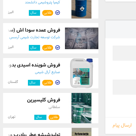
کیمیا پتروشیمی دانشمند
البرز
طلایی
۱
سال
فروش عمده سودا اش (سدیم کر
شرکت توسعه تجارت شیمی آرسس
البرز
طلایی
۱
سال
فروش شوینده اسیدی بدون ک
صنایع آرال شیمی
گلستان
طلایی
۵
سال
فروش گلیسیرین
سلطانی
تهران
طلایی
۵
سال
ارسال پیام
تولیدشیشه عطر ،بادرب ووالف