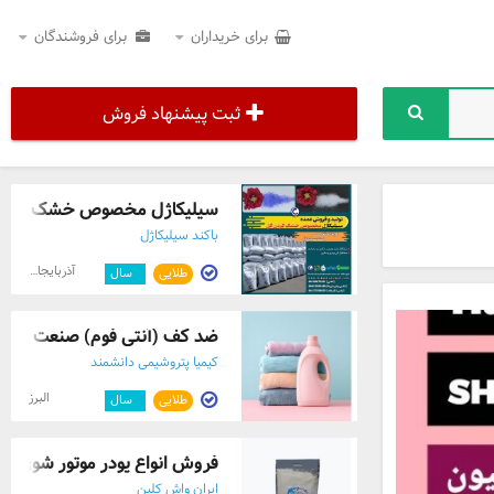
برای خریداران
برای فروشندگان
ثبت پیشنهاد فروش
سیلیکاژل مخصوص خشک کردن 
باکند سیلیکاژل
آذربایجان شرقی
طلایی
۱
سال
ضد کف (آنتی فوم) صنعت شوین
کیمیا پتروشیمی دانشمند
البرز
طلایی
۱
سال
فروش انواع پودر موتور شوی
ایران واش کلین