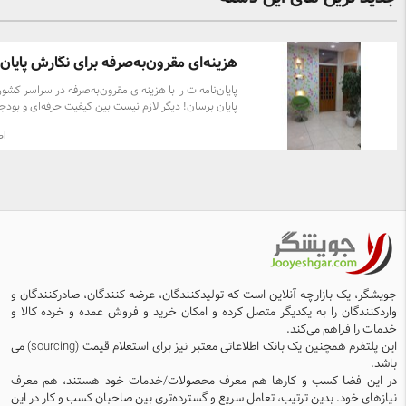
هزینه‌ای مقرون‌به‌صرفه برای نگارش پایان‌ .
پایان‌نامه‌ات را با هزینه‌ای مقرون‌به‌صرفه در سراسر کشور
پایان برسان! دیگر لازم نیست بین کیفیت حرفه‌ای و بودج
دانشجویی یکی را انتخاب کنی. مجموعه پژوهشی متفکرا
اص
سراسر کشور آماده است تا با هزینه‌ای مناسب و شفاف، 
نگارش پایان‌نامه‌ات را از ابتدا تا روز دفاع هموار کند. چرا
متفکران انتخاب دانشجویان سراسر کشور است؟ نگارش
تخصصی و علمی مطابق استانداردهای دانشگاهی تحلیل
دقیق داده‌ها با SPSS و PLS ویرایش و آماده‌سازی نها
دفاعی بی‌نقص مشاوره رایگان و پشتیبانی کامل تا روز دفا
هزینه‌ها شفاف و متناسب با بودجه دانشجویی تحویل سر
کیفیت تضمینی و آرامش خیال با متفکران در سراسر کشو
پایان‌نامه‌ات دیگر دغدغه نیست؛ یک تجربه حرفه‌ای و مو
است. همین امروز تماس بگیر و از برآورد رایگان هزینه بهر
جویشگر، یک بازارچه آنلاین است که تولیدکنندگان، عرضه کنندگان، صادرکنندگان و
شو.
واردکنندگان را به یکدیگر متصل کرده و امکان خرید و فروش عمده و خرده کالا و
خدمات را فراهم می‌کند.
این پلتفرم همچنین یک بانک اطلاعاتی معتبر نیز برای استعلام قیمت (sourcing) می
باشد.
در این فضا کسب و کارها هم معرف محصولات/خدمات خود هستند، هم معرف
نیازهای خود. بدین ترتیب، تعامل سریع و گسترده‌تری بین صاحبان کسب و کار در این