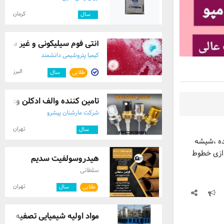
کرمان
۲
سال
آنتی فوم سیلیکونی و غیر سیلیک
کیمیا پتروشیمی دانشمند
البرز
طلایی
۱
سال
تامین کننده والف ادکلن وعطر
شرکت مارشنان پیشرو
تهران
۱۰
سال
نده ،شیشه
دازی خطوط
هیدروسولفیت سدیم
سلطانی
تهران
طلایی
۵
سال
مواد اولیه شیمیایی تصفیه آب 