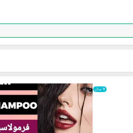
۷
سال