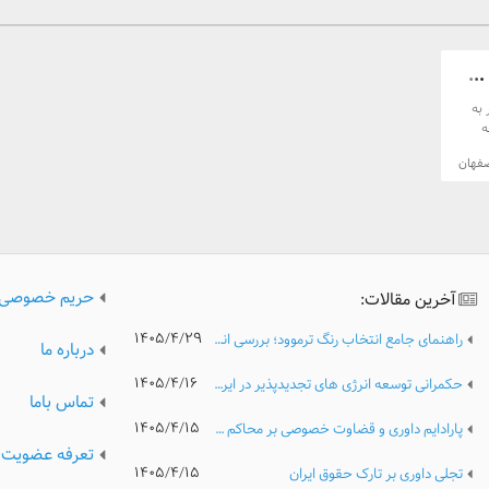
..
 به
ه
ن در
فهان
مسیر
یی برای
ع
یع،
حریم خصوصی
آخرین مقالات:
ر،
فق
۱۴۰۵/۴/۲۹
راهنمای جامع انتخاب رنگ ترموود؛ بررسی انواع رنگ، کیفیت و نکات مهم پیش از خرید
ه‌مند
درباره ما
۱۴۰۵/۴/۱۶
حکمرانی توسعه انرژی های تجدیدپذیر در ایران؛ تحلیل مدیریتی موانع نهادی، ریسک های سرمایه گذاری و الزامات گذار پایدار انرژی
تماس باما
۱۴۰۵/۴/۱۵
پارادایم داوری و قضاوت خصوصی بر محاکم عمومی
تعرفه عضویت
۱۴۰۵/۴/۱۵
تجلی داوری بر تارک حقوق ایران