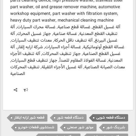
parts cleaning device, high pressure washer, stainless steel
part washer, oil and grease remover machine, automotive
workshop equipment, part washer with filtration system,
heavy duty part washer, mechanical cleaning machine
آلة غسيل القطع, غسالة قطع صناعية, غسالة محرك السيارات, آلة
تنظيف القطع المعدنية, غسالة صناعية, جهاز غسيل المحرك, آلة
غسيل البيرنغ, آلة تنظيف ناقل الحركة, معدات تنظيف السيارات,
غسالة القطع أوتوماتيكية, غسالة أجزاء السيارات, شركة ارابه إلقار, آلة
غسيل القطع الصناعية, جهاز تنظيف المحركات, آلة تنظيف الأجزاء
المعدنية, غسالة الفولاذ المقاوم للصدأ, جهاز تنظيف قطع السيارات,
معدات الصيانة الصناعية, آلة غسيل الأجزاء الثقيلة, تنظيف المحركات
الصناعية
دستگاه قطعه شویی
دستگاه قطعه شور
قطعه شور ارابه ایلقار
بلبرینگ شور
موتور شور صنعتی
شستشوی قطعات خودرو