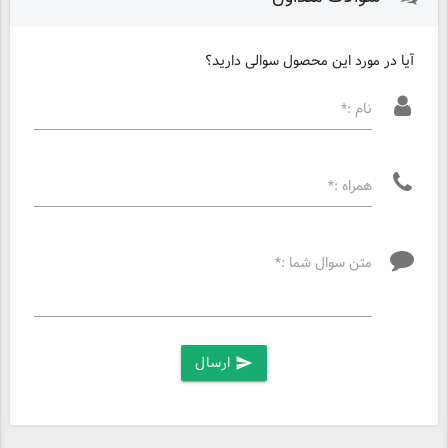
آیا در مورد این محصول سوالی دارید؟
نام :*
همراه :*
متن سوال شما :*
ارسال
send