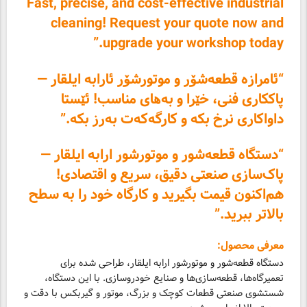
Fast, precise, and cost-effective industrial
cleaning! Request your quote now and
upgrade your workshop today.”
“ئامرازە قطعه‌شۆر و موتور‌شۆر ئارابه ایلقار —
پاککاری فنی، خێرا و بەھای مناسب! ئێستا
داواکاری نرخ بکە و کارگەکەت بەرز بکە.”
“دستگاه قطعه‌شور و موتورشور ارابه ایلقار —
پاک‌سازی صنعتی دقیق، سریع و اقتصادی!
هم‌اکنون قیمت بگیرید و کارگاه خود را به سطح
بالاتر ببرید.”
معرفی محصول:
دستگاه قطعه‌شور و موتور‌شور ارابه ایلقار، طراحی شده برای
تعمیرگاه‌ها، قطعه‌سازی‌ها و صنایع خودروسازی. با این دستگاه،
شستشوی صنعتی قطعات کوچک و بزرگ، موتور و گیربکس با دقت و