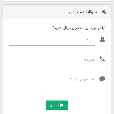
سوالات متداول
آیا در مورد این محصول سوالی دارید؟
نام :*
همراه :*
متن سوال شما :*
ارسال
send