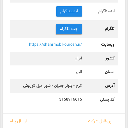
اینستاگرام
اینستاگرام
تلگرام
چت تلگرام
وبسایت
https://shahrmoblkourosh.ir/
کشور
ایران
استان
البرز
آدرس
کرج - بلوار چمران - شهر مبل کوروش
کد پستی
3158916615
پروفایل شرکت
ارسال پیام