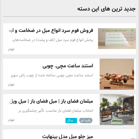
جدید ترین های این دسته
فروش فوم سرد انواع مبل در ضخامت و ابعاد ...
پخش انواع فوم سرد مبل (کف و پشت) در ضخامت‌های
متنوع توسط مبل‌شناس. ما برای این محصولات 5 سال
تهران
ضمانت کتبی ارائه داده و ارسال آن‌ها به تهران و
شهرستان‌ها رایگان است.
استند ساعت مچی. چوبی
استند ساعت مچی چوبی ساخته شده از چوب راش سوپر
با پوشش رنگ پولی اورتان.
تهران
مبلمان فضای باز | مبل فضای باز | مبل ویل ...
انتخاب مبلمان فضای باز مناسب، تأثیر چشمگیری بر
زیبایی، راحتی و کارایی فضاهای روباز دارد. فرقی نمی‌کند
تهران
نقره ای
۱
سال
قصد تجهیز حیاط، تراس، روف گاردن، باغ، ویلا یا محوطه
یک مجموعه تجاری را داشته باشید؛ استفاده از مبلمانی که
از نظر طراحی، کیفیت ساخت و دوام متناسب با فضای باز
میز جلو مبل مدل بینهایت
باشد، تجربه‌ای دلپذیرتر برای کاربران ایجاد می‌کند. در