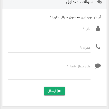
سوالات متداول
آیا در مورد این محصول سوالی دارید؟
نام :*
همراه :*
متن سوال شما :*
ارسال
send