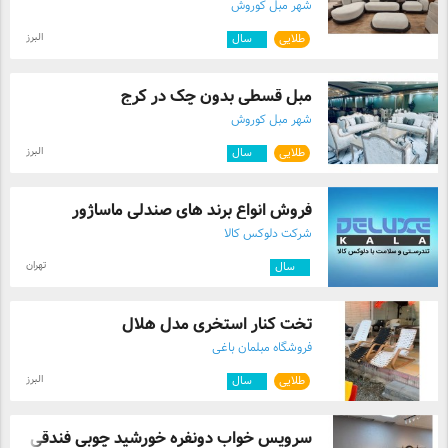
شهر مبل کوروش
البرز
طلایی
۲
سال
مبل قسطی بدون چک در کرج
شهر مبل کوروش
البرز
طلایی
۲
سال
فروش انواع برند های صندلی ماساژور
شرکت دلوکس کالا
تهران
۹
سال
تخت کنار استخری مدل هلال
فروشگاه مبلمان باغی
البرز
طلایی
۷
سال
سرویس خواب دونفره خورشید چوبی فندقی