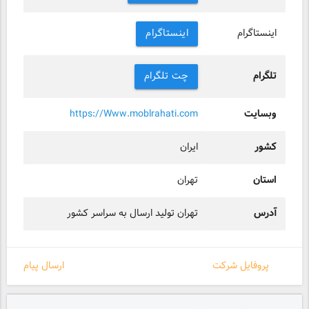
اینستاگرام
اینستاگرام
تلگرام
چت تلگرام
وبسایت
https://Www.moblrahati.com
کشور
ایران
استان
تهران
آدرس
تهران تولید ارسال به سراسر کشور
پروفایل شرکت
ارسال پیام