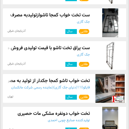
ست تخت خواب کمجا تاشوازتولیدبه مصرف
جک گازی
آذربایجان شرقی
طلایی
۴
سال
ست یراق تخت تاشو با قیمت تولیدی فروش مست 
جک گازی
آذربایجان شرقی
طلایی
۴
سال
تخت خواب تاشو کمجا جکدار از تولید به مصر ...
فایکو110(دنیای جک گازی)(نماینده رسمی شرکت مانکسان
ترکیه )
تهران
طلایی
۴
سال
تخت خواب دونفره مشکی مات حصیری
تولیدکننده صنایع چوبی احمدی