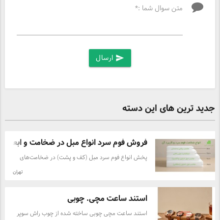
متن سوال شما :*
ارسال
send
جدید ترین های این دسته
فروش فوم سرد انواع مبل در ضخامت و ابعاد ...
پخش انواع فوم سرد مبل (کف و پشت) در ضخامت‌های
متنوع توسط مبل‌شناس. ما برای این محصولات 5 سال
تهران
ضمانت کتبی ارائه داده و ارسال آن‌ها به تهران و
شهرستان‌ها رایگان است.
استند ساعت مچی. چوبی
استند ساعت مچی چوبی ساخته شده از چوب راش سوپر