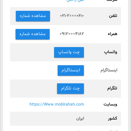
تلفن
مشاهده شماره
۰۲۱-۲×××۰۶۱۰
همراه
مشاهده شماره
۰۹۱۲×××۴۱۸۲
واتساپ
چت واتساپ
اینستاگرام
اینستاگرام
تلگرام
چت تلگرام
وبسایت
https://Www.moblrahati.com
کشور
ایران