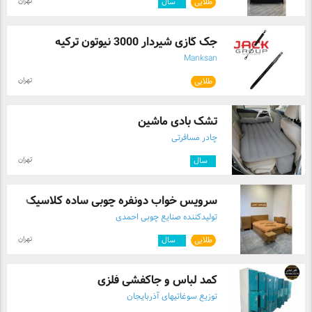
تهران
طلایی
۲
سال
جک گازی شیردار 3000 نیوتون ترکیه
Manksan
تهران
طلایی
تشک بادی ماشین
چادر مسافرتی
تهران
۱
سال
سرویس خواب دونفره چوبی ساده کلاسیک
تولیدکننده صنایع چوبی احمدی
تهران
طلایی
۲
سال
کمد لباس و جاکفشی فلزی
توزیع سوغاتیهای آذربایجان