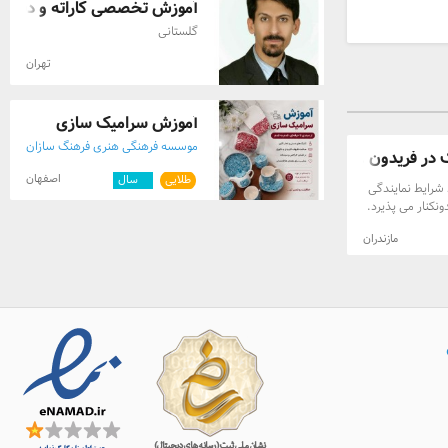
آموزش تخصصی کاراته و دفاع ش
گلستانی
تهران
آموزش سرامیک سازی
موسسه فرهنگی هنری فرهنگ سازان
 در فریدون ...
معاصر
اصفهان
طلایی
۸
سال
 شرایط نمایندگی
کنار می پذیرد.
اقیت کودکان با
مازندران
 چرتکه، رباتیک،
 مهندسی خلاقیت،
نکنار ????
بان انگلیسی و
 پایان دوره در
نه پرورش خلاقیت
ادیابی و تست
خت هزینه جهت
????ارائه گواهی
بقات داناکاپ ملی
ی کودک،
ریدونکنار فعالیت