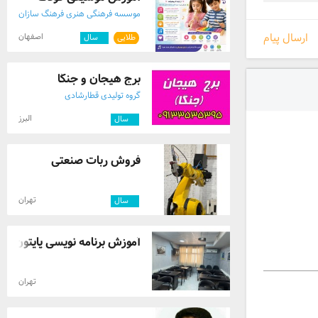
موسسه فرهنگی هنری فرهنگ سازان
معاصر
ارسال پیام
اصفهان
طلایی
۸
سال
برج هیجان و جنگا
گروه تولیدی قطارشادی
البرز
۷
سال
فروش ربات صنعتی
تهران
۲
سال
آموزش برنامه نویسی پایتون +اس
تهران