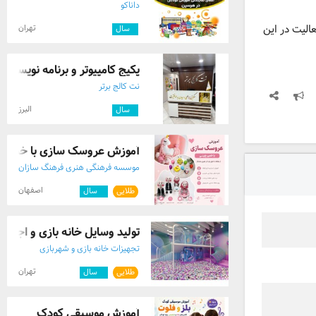
داناکو
الیت در این
تهران
۱
سال
پکیج کامپیوتر و برنامه نویسی کودکان 8
نت کالج برتر
البرز
۱
سال
آموزش عروسک سازی با خمیر 
موسسه فرهنگی هنری فرهنگ سازان
معاصر
اصفهان
طلایی
۸
سال
تولید وسایل خانه بازی و اجرای
تجهیزات خانه بازی و شهربازی
تهران
طلایی
۳
سال
آموزش موسیقی کودک