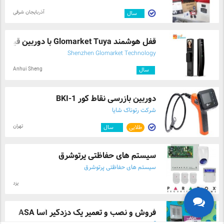
آذربایجان شرقی
۳
سال
قفل هوشمند Glomarket Tuya با دوربین قیمت ...
Shenzhen Glomarket Technology
Anhui Sheng
۱
سال
دوربین بازرسی نقاط کور BKI-1
شرکت رتوناک شایا
تهران
طلایی
۱۲
سال
سیستم های حفاظتی پرتوشرق
سیستم های حفاظتی پرتوشرق
یزد
فروش و نصب و تعمیر پک دزدگیر آسا ASA