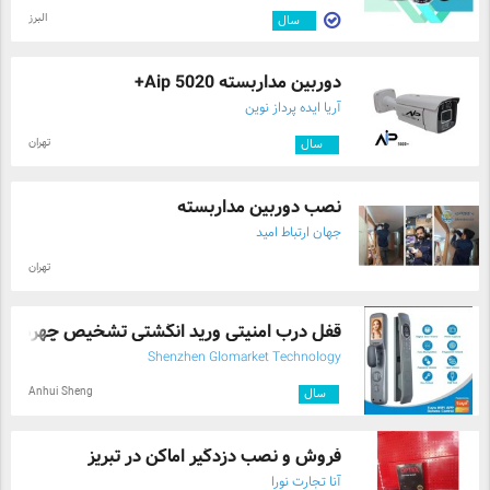
البرز
۳
سال
دوربین مداربسته Aip 5020+
آریا ایده پرداز نوین
تهران
۴
سال
نصب دوربین مداربسته
جهان ارتباط امید
تهران
قفل درب امنیتی ورید انگشتی تشخیص چهره در .
Shenzhen Glomarket Technology
Anhui Sheng
۱
سال
فروش و نصب دزدگیر اماکن در تبریز
آنا تجارت نورا