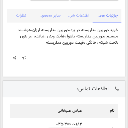
جزئیات محصول
اطلاعات شرکت
سایر محصولات شرکت
نظرات
خرید دوربین مداربسته در یزد،دوربین مداربسته ارزان،هوشمند
،بیسیم ،دوربین مداربسته داهوا ،هایک ویژن ،تیاندی ،برایتون
،تحت شبکه ،خانگی ،قیمت دوربین مداربسته
اطلاعات تماس:
نام
عباس علیخانی
۰۳۵-۳×××۰۱۸۲