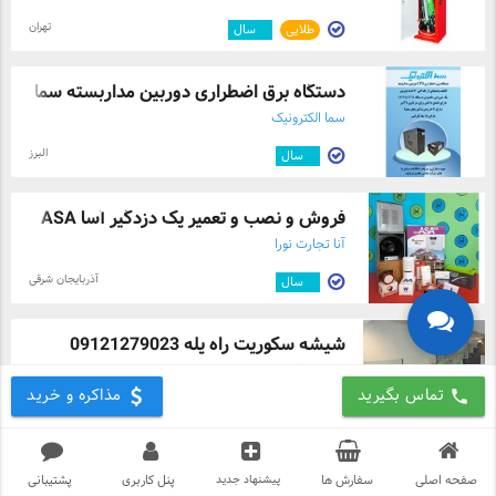
تهران
طلایی
۲
سال
دستگاه برق اضطراری دوربین مداربسته سما
سما الکترونیک
البرز
۳
سال
فروش و نصب و تعمیر پک دزدگیر آسا ASA
آنا تجارت نورا
آذربایجان شرقی
۳
سال
شیشه سکوریت راه پله 09121279023
2fanglass
تماس بگیرید
مذاکره و خرید
call
تهران
۸
سال
صفحه اصلی
سفارش ها
پیشنهاد جدید
پنل کاربری
پشتیبانی