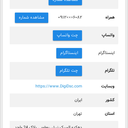
همراه
مشاهده شماره
۰۹۱۲×××۶۰۸۲
واتساپ
چت واتساپ
اینستاگرام
اینستاگرام
تلگرام
چت تلگرام
وبسایت
https://www.DigiDsc.com
کشور
ایران
استان
تهران
دهکده المپیک نبش یعقوبی پلاک 24 واحد