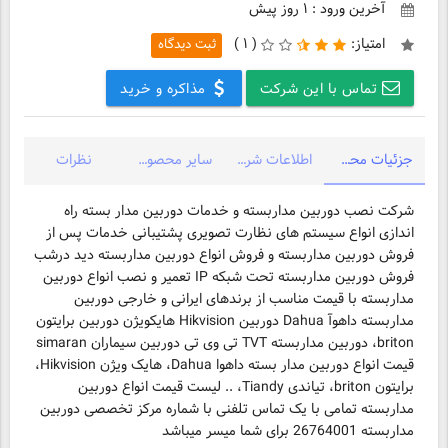
آخرین ورود : ۱ روز پیش
امتیاز:
(
۱ )
ثبت دیدگاه
تماس با این شرکت
مذاکره و خرید
جزئیات محصول
اطلاعات شرکت
سایر محصولات شرکت
نظرات
شرکت نصب دوربین مداربسته و خدمات دوربین مدار بسته راه
اندازی انواع سیستم های نظارت تصویری پشتیبانی خدمات پس از
فروش دوربین مداربسته و فروش انواع دوربین مداربسته دید درشب
فروش دوربین مداربسته تحت شبکه IP تعمیر و نصب انواع دوربین
مداربسته با قیمت مناسب از برندهای ایرانی و خارجی دوربین
مداربسته داهوآ Dahua دوربین Hikvision هایکویژن دوربین برایتون
briton، دوربین مداربسته TVT تی وی تی دوربین سیماران simaran
قیمت انواع دوربین‌ مدار بسته داهوا Dahua، هایک ویژن Hikvision،
برایتون briton، تیاندی Tiandy، .. لیست قیمت انواع دوربین
مداربسته تمامی با یک تماس تلفنی با شماره مرکز تخصصی دوربین
مداربسته 26764001 برای شما میسر میباشد