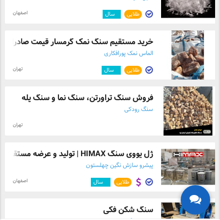
اصفهان
طلایی
۱
سال
خرید مستقیم سنگ نمک گرمسار قیمت صادراتی، .
الماس نمک پورافکاری
تهران
طلایی
۶
سال
فروش سنگ تراورتن، سنگ نما و سنگ پله
سنگ رودکی
تهران
ژل یووی سنگ HIMAX | تولید و عرضه مستقیم
پیشرو سازش نگین چهلستون
اصفهان
طلایی
۷
سال
سنگ شکن فکی