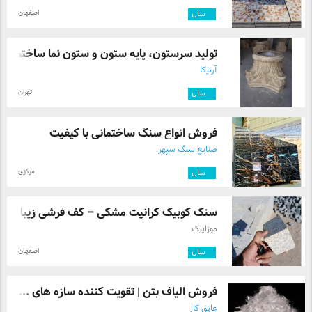
اصفهان
۲
سال
تولید سرستون، پایه ستون و ستون نما ساختم ...
آرتیکا
تهران
۹
سال
فروش انواع سنگ ساختمانی با کیفیت
صنایع سنگ سپهر
مرکزی
۴
سال
سنگ کوبیک گرانیت مشکی – کف فرشی زیبا و م .
موزاییک
اصفهان
۲
سال
فروش الیاف بتن | تقویت‌ کننده سازه‌ های ...
عایق کار