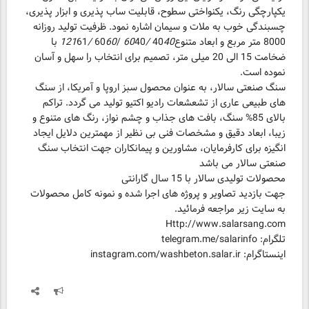
یکپارچگی رنگ، یکنواختی سطوح، قابلیت ساب پذیری و ابزار پذیری،
چسبندگی خوب به ملات و سیمان اشاره نمود. ظرفیت تولید روزانه
8000 متر مربع و ابعاد متنوع40
40 /60
40 /60
60 /121
61 با
ضخامت 15 الی 20 میلی متر، تصمیم برای انتخاب را سهل و آسان
سنگ صنعتی سالار، به عنوان محصول سبز اروپا و آمریکا، از سنگ
های طبیعی عاری از تشعشعات رادیو اکتیو تولید می گردد. تراکم
بالای 85% سنگ، بافت های جذاب و چشم نواز، رنگ های متنوع و
زیبا، ابعاد دقیق و مشخصات فنی بی نظیر از مهمترین دلایل ایجاد
انگیزه برای کارفرمایان، مشاورین و پیمانکاران جهت انتخاب سنگ
جهت بازدید تصاویر و پروژه های اجرا شده و نمونه کامل محصولات
اینستاگرام: instagram.com/washbeton.salar.ir