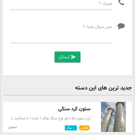
همراه :*
متن سوال شما :*
ارسال
send
جدید ترین های این دسته
ستون گرد سنگی
این ستون ها با هر نوع سنگ پلاک ( تخت ) با ضخامت 2
سانتی متر ساخته میشود
اصفهان
طلایی
۹
سال