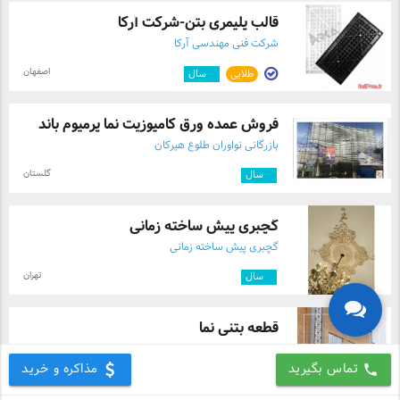
قالب پلیمری بتن-شرکت آرکا
شرکت فنی مهندسی آرکا
اصفهان
طلایی
۳
سال
فروش عمده ورق کامپوزیت نما پرمیوم باند
بازرگانی نواوران طلوع هیرکان
گلستان
۴
سال
گچبری پیش ساخته زمانی
گچبری پیش ساخته زمانی
تهران
۳
سال
قطعه بتنی نما
استودیو بتن کاین
تماس بگیرید
مذاکره و خرید
call
البرز
طلایی