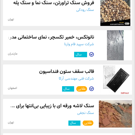
فروش سنگ تراورتن، سنگ نما و سنگ پله
دهید و با خرید مستقیم از تولیدکننده، هم از کیفیت و
سنگ رودکی
اصالت محصولات بصیر هنر اطمینان حاصل کنید و هم از
قیمت مناسب آن‌ها بهره‌مند شوید!
تهران
نانوتکس، خمیر تکسچر، نمای ساختمانی مدرن، ...
شرکت سپید فام وارنا
مازندران
۱۰
سال
قالب سقف ستون فنداسیون
شرکت فنی مهندسی آرکا
اصفهان
طلایی
۳
سال
سنگ لاشه ورقه ای با زیبایی بی‌انتها برای ...
سنگ نجفی
تهران
طلایی
۵
سال