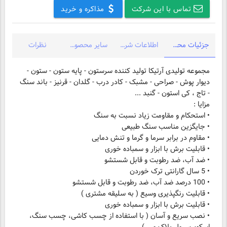
تماس با این شرکت
مذاکره و خرید
جزئیات محصول
اطلاعات شرکت
سایر محصولات شرکت
نظرات
مجموعه تولیدی آرتیکا تولید کننده سرستون - پایه ستون - ستون -
دیوار پوش - صراحی - مشبک - کادر درب - گلدان - قرنیز - باند سنگ
- تاج ، کی استون - گنبد ...
• نصب سریع و آسان ( با استفاده از چسب کاشی، چسب سنگ،