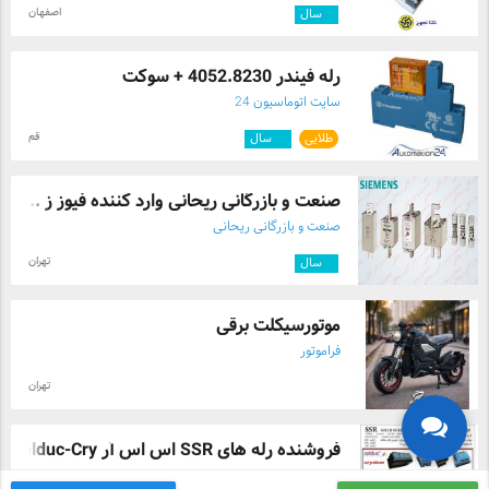
اصفهان
۲
سال
رله فیندر 4052.8230 + سوکت
سایت اتوماسیون 24
قم
طلایی
۱۰
سال
صنعت و بازرگانی ریحانی وارد کننده فیوز ز ...
صنعت و بازرگانی ریحانی
تهران
۹
سال
موتورسیکلت برقی
فراموتور
تهران
فروشنده رله های SSR اس اس آر Celduc-Cry ...
برق و صنعت قوامی