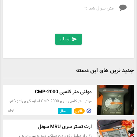
متن سوال شما :*
ارسال
send
جدید ترین های این دسته
مولتی متر کلمپی CMP-2000
مولتی متر کلمپی سری CMP- 2000 اندازه گیری ولتاژ ACو
DC تا 2000 آمپر مولتی متر کلمپی دیجیتال 2000 آمپربا
تهران
طلایی
۱۲
سال
قابلیت اندازه گیری : -DC and AC current meas…
ارت تستر سری MRU سونل
یکی از عواملی که باعث عملکرد صحیح سیستم های