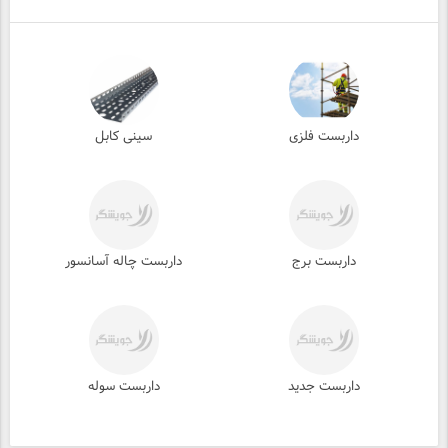
داربست فلزی
سینی کابل
داربست برج
داربست چاله آسانسور
داربست جدید
داربست سوله