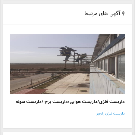
آگهی های مرتبط
داربست فلزی/داربست هوایی/داربست برج /داربست سوله
داربست فلزی رنجبر