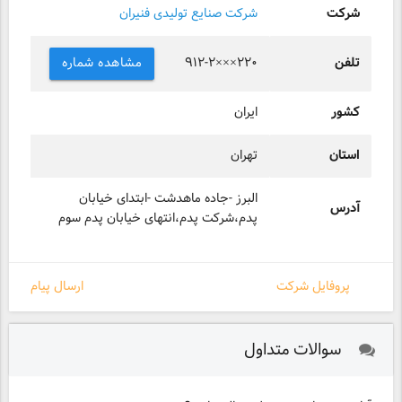
شرکت
شرکت صنایع تولیدی فنیران
تلفن
مشاهده شماره
۹۱۲-۲×××۲۲۰
کشور
ایران
استان
تهران
البرز -جاده ماهدشت -ابتدای خیابان
آدرس
پدم،شرکت پدم،انتهای خیابان پدم سوم
پروفایل شرکت
ارسال پیام
سوالات متداول