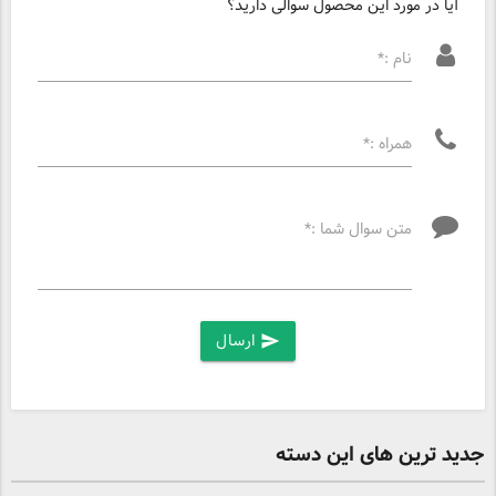
آیا در مورد این محصول سوالی دارید؟
نام :*
همراه :*
متن سوال شما :*
ارسال
send
جدید ترین های این دسته