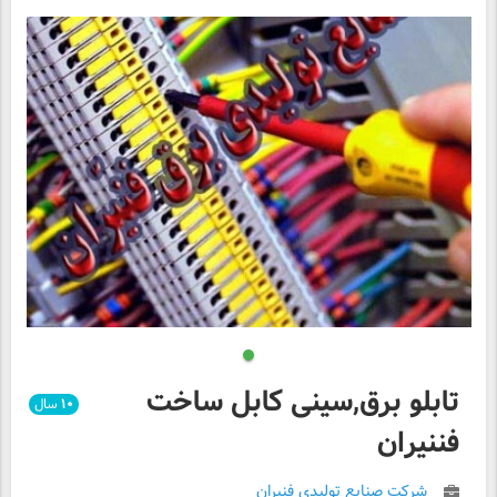
تابلو برق,سینی کابل ساخت
۱۰
سال
فننیران
شرکت صنایع تولیدی فنیران