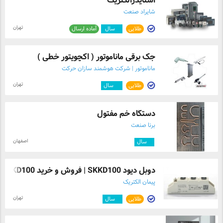
اشنایدرالکتریک
شایراد صنعت
تهران
طلایی
۳
سال
آماده ارسال
جک برقی ماناموتور ( اکچویتور خطی )
ماناموتور | شرکت هوشمند سازان حرکت
تهران
طلایی
۱۰
سال
دستگاه خم مفتول
برنا صنعت
اصفهان
۳
سال
دوبل دیود SKKD100 | فروش و خرید SKKD100- ...
پیمان الکتریک
تهران
طلایی
۹
سال