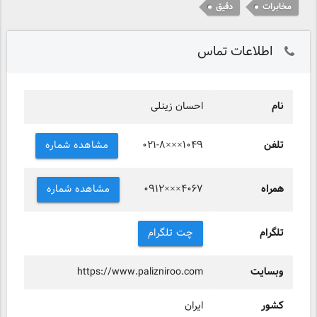
مخابرات
دقیق
اطلاعات تماس
نام
احسان زینلی
تلفن
مشاهده شماره
۰۲۱-۸×××۱۰۴۹
همراه
مشاهده شماره
۰۹۱۲×××۴۰۶۷
تلگرام
چت تلگرام
وبسایت
https://www.palizniroo.com
کشور
ایران