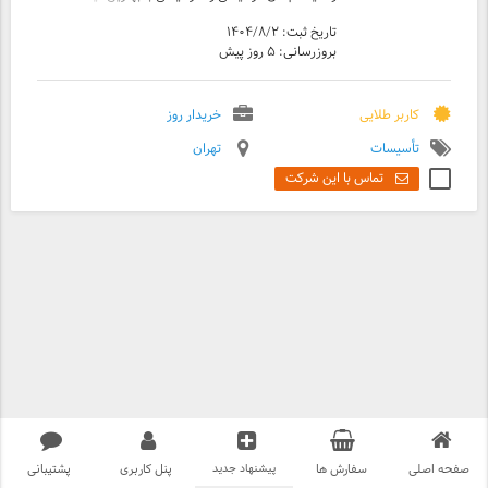
در تمام مناطق تهران بزرگ می‌باشد. اگر دنبال
تاریخ ثبت: ۱۴۰۴/۸/۲
بهترین خریدار فن کویل دست دوم در تهران و حومه
بروزرسانی: ۵ روز پیش
هستید با کارشناسان خریدارستان تماس بگیرید و با
بالاترین قیمت به ما بفروشید . خریدار تخصصی
انواع فن کوئل ایرانی و خارجی ، قدیمی و جدید
زمینی ، سقفی و دیواری ، سالم و خراب ، پوسیده و
کاربر طلایی
خریدار روز
در حد نو و خریدار ضایعات فن کویل شما هستیم .
تأسیسات
تهران
خریدار فن کویل زمینی و سقفی دست دوم خریدار
فن کویل دست دوم ، خریدار لوازم موتورخانه و
تماس با این شرکت
سیستم‌های گرمایشی و سرمایشی آماده قرارداد با
تمام ارگانهای دولتی و شرکت ها
صفحه اصلی
سفارش ها
پیشنهاد جدید
پنل کاربری
پشتیبانی