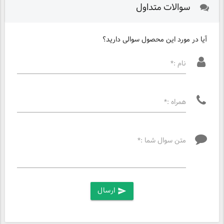
سوالات متداول
آیا در مورد این محصول سوالی دارید؟
نام :*
همراه :*
متن سوال شما :*
ارسال
send