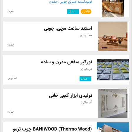
تولیدکننده صنایع چوبی احمدی
تهران
طلایی
۲
سال
استند ساعت مچی. چوبی
محمودی
تهران
نورگیر سقفی مدرن و ساده
برنجیان
اصفهان
۲
سال
تولیدی ابزار گچی خانی
آقاخانی
تهران
(BANIWOOD (Thermo Wood چوب ترمو