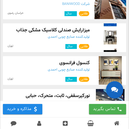
شرکت BANIWOOD
خراسان رضوی
طلایی
۱۰
سال
میزآرایش صندلی کلاسیک مشکی جذاب
تولیدکننده صنایع چوبی احمدی
تهران
طلایی
۲
سال
کنسول فرانسوی
تولیدکننده صنایع چوبی احمدی
تهران
طلایی
۲
سال
نورگیرسقفی، ثابت، متحرک، حبابی
برنجیان
تماس بگیرید
مذاکره و خرید
call
اصفهان
۲
سال