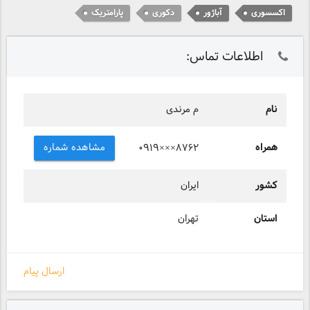
اکسسوری
آباژور
دکوری
پارامتریک
اطلاعات تماس:
نام
م مرندی
همراه
مشاهده شماره
۰۹۱۹×××۸۷۶۲
کشور
ایران
استان
تهران
ارسال پیام