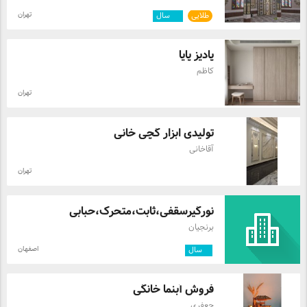
تیزرهای تبلیغاتی) 09196065003 ✔پیام رسانهای فعال
همین خط ✔تلگرام ✔روبیکا ✔ایتا ✔بله ✔سروش ✔در
تهران
طلایی
۱۲
سال
صورت تمایل به ارتباط از طریق آیدی ✔همه با آیدی
Mghorbani321
پادیز پایا
کاظم
تهران
تولیدی ابزار گچی خانی
آقاخانی
تهران
نورگیرسقفی،ثابت،متحرک،حبابی
برنجیان
اصفهان
۲
سال
فروش آبنما خانگی
جعفری