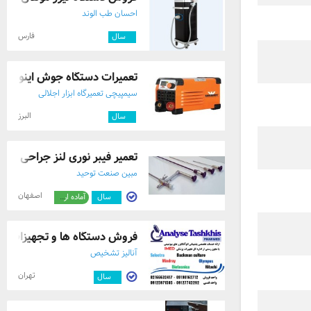
احسان طب الوند
فارس
۷
سال
تعمیرات دستگاه جوش اینورتر 
سیمپیچی تعمیرگاه ابزار اجلالی
البرز
۸
سال
تعمیر فیبر نوری لنز جراحی
مبین صنعت توحید
اصفهان
۳
سال
آماده ارسال
فروش دستگاه ها و تجهیزات ازم
آنالیز تشخیص
تهران
۳
سال