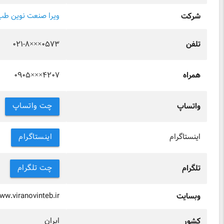
ویرا صنعت نوین طب
شرکت
۰۲۱-۸×××۰۵۷۳
تلفن
۰۹۰۵×××۴۲۰۷
همراه
چت واتساپ
واتساپ
اینستاگرام
اینستاگرام
چت تلگرام
تلگرام
ww.viranovinteb.ir
وبسایت
ایران
کشور