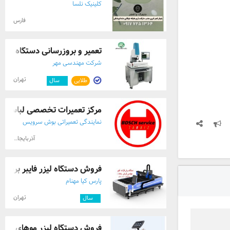
کلینیک نلسا
فارس
تعمیر و بروزرسانی دستگاه های ا
شرکت مهندسی مهر
تهران
طلایی
۱۱
سال
مرکز تعمیرات تخصصی لباسشو
نمایندگی تعمیراتی بوش سرویس
آذربایجان شرقی
فروش دستگاه لیزر فایبر برش فلزات 
پارس کیا مهنام
تهران
۸
سال
فروش دستگاه لیزر موهای زائدadss در شیراز