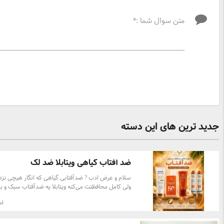
متن سوال شما :*
جدید ترین های این دسته
ضد آفتاب گیاهی ویتابلا ضد لک
سلام و عرض ادب ? ضدآفتابی گیاهی که انگار هیچی نزد
ولی کامل محافظتت می‌کنه ویتابلا یه ضدآفتاب سبک و بی
که انگار جزو پوستت شده ?? نه برق میندازه، نه چربی مید
اص
سفیدت می‌کنه! ✅ ضد لک و تیرگی ✅ بافت سبک و جذ
سریع ✅ مناسب استفاده روزانه حتی زیر آرایش اگه پوست