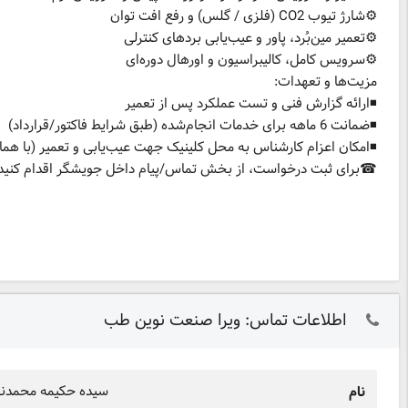
⚙️شارژ تیوب CO2 (فلزی / گلس) و رفع افت توان
⚙️تعمیر مین‌بُرد، پاور و عیب‌یابی بردهای کنترلی
⚙️سرویس کامل، کالیبراسیون و اورهال دوره‌ای
مزیت‌ها و تعهدات:
◾ارائه گزارش فنی و تست عملکرد پس از تعمیر
◾ضمانت 6 ماهه برای خدمات انجام‌شده (طبق شرایط فاکتور/قرارداد)
◾امکان اعزام کارشناس به محل کلینیک جهت عیب‌یابی و تعمیر (با هما
☎برای ثبت درخواست، از بخش تماس/پیام داخل جویشگر اقدام کنید.
اطلاعات تماس: ویرا صنعت نوین طب
سیده حکیمه محمدنژ
نام