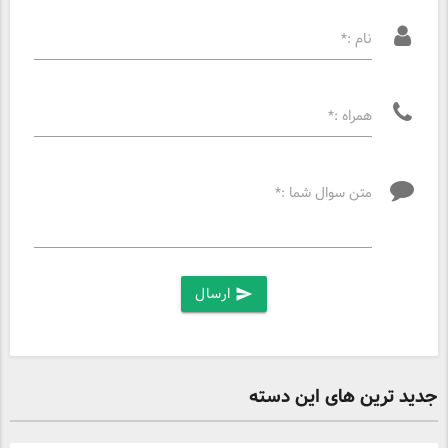
نام :*
همراه :*
متن سوال شما :*
ارسال
send
جدید ترین های این دسته