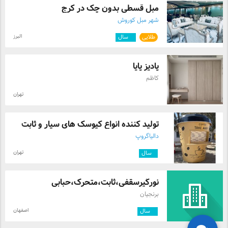
مبل قسطی بدون چک در کرج
شهر مبل کوروش
البرز
طلایی
۲
سال
پادیز پایا
کاظم
تهران
تولید کننده انواع کیوسک های سیار و ثابت
دالیاگروپ
تهران
۱
سال
نورگیرسقفی،ثابت،متحرک،حبابی
برنجیان
اصفهان
۲
سال