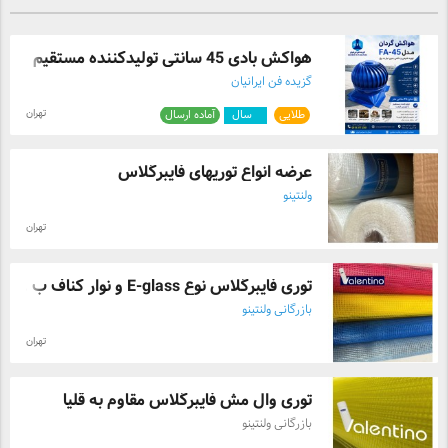
کالا(مراجعه به دفتر یا کارخانه یا بازدید نمونه)اطمینان
اتصالات گالوانیزه پروفیل هاى A ، M و V پیج مخصوص
حاصل فرمایید. ( آخرین تماس را با ما خواهید گرفت )
سمنت، نوار درزگیر، مش فایبرگلاس،بتونه ماستیک، پرایمر
تحویل سریع، اجراى دقیق و اصولى ، قیمت رقابتى جهت
هواکش بادی 45 سانتی تولیدکننده مستقیم
دریافت مشاوره فروش با کارشناسان مجموعه ما در ارتباط
گزیده فن ایرانیان
باشید .
تهران
طلایی
۴
سال
آماده ارسال
عرضه انواع توریهای فایبرگلاس
ولنتینو
تهران
توری فایبرگلاس نوع E-glass و نوار کناف ب ...
بازرگانی ولنتینو
تهران
توری وال مش فایبرگلاس مقاوم به قلیا
بازرگانی ولنتینو