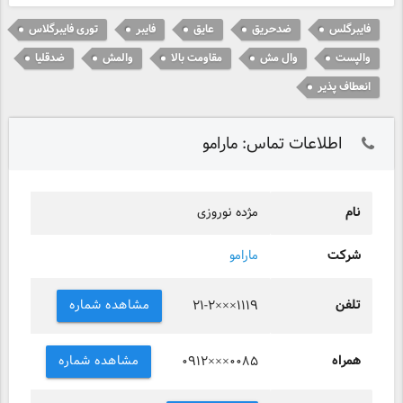
فایبرگلس
ضدحریق
عایق
فایبر
توری فایبرگلاس
والپست
وال مش
مقاومت بالا
والمش
ضدقلیا
انعطاف پذیر
اطلاعات تماس: مارامو
نام
مژده نوروزی
شرکت
مارامو
تلفن
مشاهده شماره
۲۱-۲×××۱۱۱۹
همراه
مشاهده شماره
۰۹۱۲×××۰۰۸۵