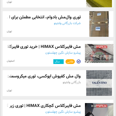
تهران
توری وال‌مش بادوام، انتخابی مطمئن برای ا ...
شرکت بازرگانی ولنتینو
تهران
مش فایبرگلاس HIMAX | خرید توری فایبرگلاس ...
پیشرو سازش نگین چهلستون
اصفهان
طلایی
۷
سال
وال مش کفپوش اپوکسی، توری میکروسمنت و سر 
بازرگانی ولنتینو
تهران
مش فایبرگلاس گچکاری HIMAX | توری زیر گچی
پیشرو سازش نگین چهلستون