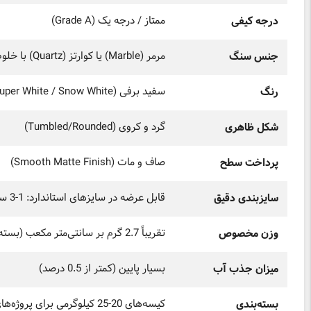
ممتاز / درجه یک (Grade A)
درجه کیفی
مرمر (Marble) یا کوارتز (Quartz) با خلوص بالا
جنس سنگ
سفید برفی (Super White / Snow White)
رنگ
گرد و کروی (Tumbled/Rounded)
شکل ظاهری
صاف و مات (Smooth Matte Finish)
پرداخت سطح
قابل عرضه در سایزهای استاندارد: 1-3 سانتیمتر، 3-5 سانتیمتر، 5-8 سانتیمتر و 8-10 سانتیمتر
سایزبندی دقیق
تقریباً 2.7 گرم بر سانتی‌متر مکعب (بسته به جنس سنگ)
وزن مخصوص
بسیار پایین (کمتر از 0.5 درصد)
میزان جذب آب
کیسه‌های 20-25 کیلوگرمی برای پروژه‌های کوچک / فله (تنی) برای پروژه‌های بزرگ
بسته‌بندی