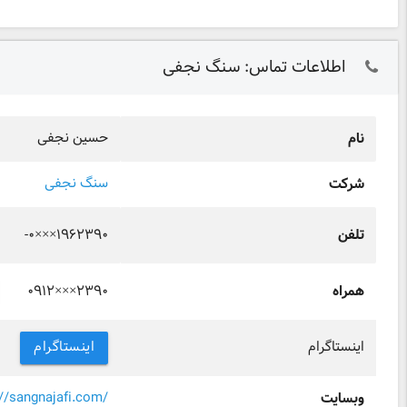
اطلاعات تماس: سنگ نجفی
حسین نجفی
نام
سنگ نجفی
شرکت
-۰×××۱۹۶۲۳۹۰
تلفن
۰۹۱۲×××۲۳۹۰
همراه
اینستاگرام
اینستاگرام
://sangnajafi.com/
وبسایت