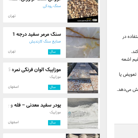
سنگ رودکی
تهران
سنگ مرمر سفید درجه 1
فاده در
صنایع سنگ کارندیش
ند.
تهران
۷
سال
قیم اشعه
موزاییک الوان فرنگی نمره 5 – نمای زیبا و ...
 تعویض یا
موزاییک
اصفهان
۲
سال
هش می‌دهد.
پودر سفید معدنی – فله و پاکتی
موزاییک
اصفهان
۲
سال