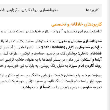
محوطه‌سازی، روف گاردن، باغ ژاپنی، فضا
کاربردها
کاربردهای خلاقانه و تخصصی
تطبیق‌پذیری این محصول، آن را به ابزاری قدرتمند در دست معماران و
محوطه‌سازی مینیمال و مدرن:
ایجاد بسترهای سفید یکدست در اطراف گی
باغ‌های صخره‌ای و ژاپنی (Zen Gardens):
به عنوان نمادی از آب و پاک
فضاهای داخلی:
پوشش کف در پاسیو، حمام‌های لوکس، اطراف گلدان‌ه
آبنما و استخر:
قرار دادن در بستر آبنماها یا به عنوان حاشیه تزئینی اس
روف گاردن (بام سبز):
به دلیل رنگ روشن، به بازتاب نور خورشید و خن
پروژه‌های خود را با امضای کیفیت و زیبایی ماندگار، به سطح بالاتری 
مورد نیاز و استعلام قیمت "سنگ قلوه‌ای سفید تزئینی درجه یک"، همین 
تجربه خلوص، دوام و زیبایی را مستقیماً از ما بخواهید.