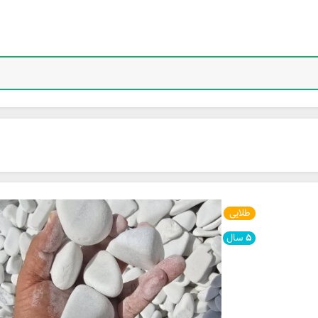
طلایی
۵
سال