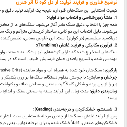
توضیح فناوری و فرآیند تولید: از دل کوه تا اثر هنری
کیفیت استثنایی این سنگ‌های قلوه‌ای، نتیجه یک فرآیند تولید دقیق و
1. منشأ زمین‌شناسی و انتخاب مواد اولیه:
همه چیز با انتخاب دقیق سنگ مادر آغاز می‌شود. سنگ‌های ما از معاد
می‌شوند. دلیل انتخاب این دو کانی، ساختار کریستالی متراکم و رنگ سف
دی‌اکسید سیلیسیم (در کوارتز) است. این خلوص معدنی، تضمین‌کننده ر
2. فرآوری مکانیکی و فرآیند غلتش (Tumbling):
مهندسی شده و تسریع یافته‌ی همان فرسایش طبیعی است که در بستر 
بارگیری:
سنگ‌های خرد شده به همراه آب و مواد ساینده (Abrasive Grits) با سختی مشخص، درون محفظه‌های بزرگ دوار بارگیری می‌شوند.
چرخش و سایش:
با چرخش مداوم دستگاه، سنگ‌ها بر روی یکدیگر و بر 
زبر را از بین برده و شکلی کاملاً گرد، منحنی و سطحی صاف و یکنواخت (Matte Finish) ایجاد می‌کند
زمان‌بندی دقیق:
مدت زمان این فرآیند بسته به سختی سنگ و اندازه نه
برسند.
3. شستشو، خشک‌کردن و درجه‌بندی (Grading):
پس از فرآیند غلتش، سنگ‌ها از چندین مرحله شستشوی تحت فشار عبور
خشک‌کن‌های صنعتی، کاملاً خشک شده و برای مرحله نهایی، یعنی درجه