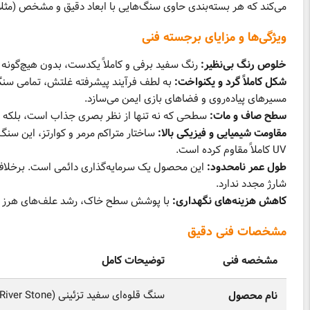
می‌کند که هر بسته‌بندی حاوی سنگ‌هایی با ابعاد دقیق و مشخص (مثلاً 3-5 سانتی‌متر) باشد
ویژگی‌ها و مزایای برجسته فنی
خلوص رنگ بی‌نظیر:
رنگ سفید برفی و کاملاً یکدست، بدون هیچ‌گونه ر
شکل کاملاً گرد و یکنواخت:
به لطف فرآیند پیشرفته غلتش، تمامی سنگ‌ها
مسیرهای پیاده‌روی و فضاهای بازی ایمن می‌سازد.
سطح صاف و مات:
سطحی که نه تنها از نظر بصری جذاب است، بلکه حس 
مقاومت شیمیایی و فیزیکی بالا:
ساختار متراکم مرمر و کوارتز، این سنگ
UV کاملاً مقاوم کرده است.
طول عمر نامحدود:
این محصول یک سرمایه‌گذاری دائمی است. برخلاف س
شارژ مجدد ندارد.
کاهش هزینه‌های نگهداری:
با پوشش سطح خاک، رشد علف‌های هرز را به
مشخصات فنی دقیق
مشخصه فنی
توضیحات کامل
سنگ قلوه‌ای سفید تزئینی (White Decorative Pebbles/River Stone)
نام محصول