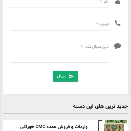
نام :*
همراه :*
متن سوال شما :*
ارسال
send
جدید ترین های این دسته
واردات و فروش عمده CMC خوراکی