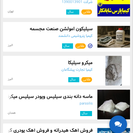
شرکت 1390013901
تهران
طلایی
۱۲
سال
سیلیکون امولشن صنعت مجسمه
کیمیا پتروشیمی دانشمند
البرز
طلایی
۱
سال
میکرو سیلیکا
کیمیا تجارت پیشگامان
البرز
طلایی
۱
سال
ماسه دانه بندی سیلیس وپودر سیلیس میکرنیز ...
parssilis
همدان
۸
سال
فروش آهک هیدراته و فروش آهک پودری کیسه