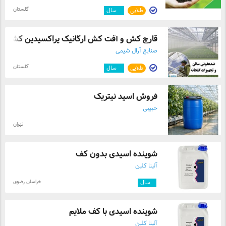
هندوستان گام گوار گام غذایی لوسید گوار گام هندی
گلستان
طلایی
۵
سال
خرید گوار گام وارداتی فروش عمده گوار گام تأمین‌کننده
گوار گام صنایع غذایی
قارچ کش و آفت کش ارگانیک پراکسیدین کشاور .
صنایع آرال شیمی
گلستان
طلایی
۵
سال
فروش اسید نیتریک
حبیبی
تهران
شوینده اسیدی بدون کف
آلینا کلین
خراسان رضوی
۱
سال
شوینده اسیدی با کف ملایم
آلینا کلین