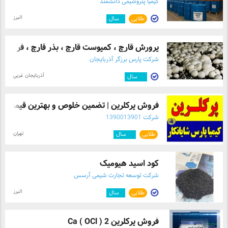
کیمیا پتروشیمی دانشمند
البرز
طلایی
۱
سال
پرورش قارچ ، کمپوست قارچ ، بذر قارچ ، فر ...
شرکت پارس برزگر آذربایجان
آذربایجان غربی
۱۲
سال
فروش پرکلرین | تضمین خلوص و بهترین قیمت
شرکت 1390013901
تهران
طلایی
۱۲
سال
کود اسید هیومیک
شرکت توسعه تجارت شیمی آرسس
البرز
طلایی
۱
سال
فروش پرکلرین Ca ( OCl ) 2