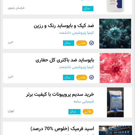
خراسان رضوی
۱
سال
ضد کپک و بایوساید رنگ و رزین
کیمیا پتروشیمی دانشمند
البرز
طلایی
۱
سال
بایوساید ضد باکتری گل حفاری
کیمیا پتروشیمی دانشمند
البرز
طلایی
۱
سال
خرید سدیم پروپیونات با کیفیت برتر
شیمیایی سامه
تهران
طلایی
۹
سال
اسید فرمیک (خلوص %70 درصد)