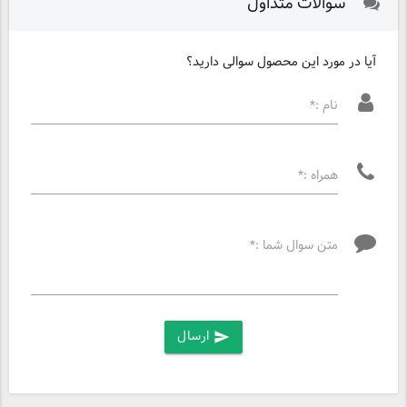
سوالات متداول
آیا در مورد این محصول سوالی دارید؟
نام :*
همراه :*
متن سوال شما :*
ارسال
send