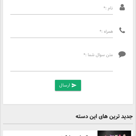
نام :*
همراه :*
متن سوال شما :*
ارسال
send
جدید ترین های این دسته