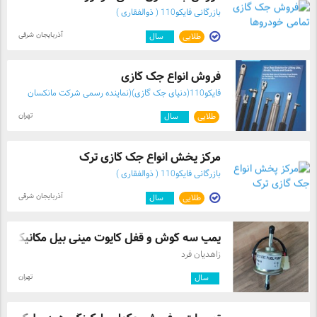
بازرگانی فایکو110 ( ذوالفقاری )
آذربایجان شرقی
طلایی
۳
سال
فروش انواع جک گازی
فایکو110(دنیای جک گازی)(نماینده رسمی شرکت مانکسان
ترکیه )
تهران
طلایی
۴
سال
مرکز پخش انواع جک گازی ترک
بازرگانی فایکو110 ( ذوالفقاری )
آذربایجان شرقی
طلایی
۳
سال
پمپ سه گوش و قفل کاپوت مینی بیل مکانیکی
زاهدیان فرد
تهران
۴
سال