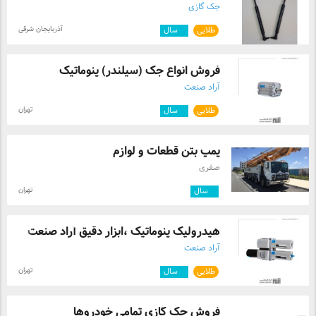
جک گازی
آذربایجان شرقی
طلایی
۴
سال
فروش انواع جک (سیلندر) پنوماتیک
آراد صنعت
تهران
طلایی
۴
سال
پمپ بتن قطعات و لوازم
صفری
تهران
۲
سال
هیدرولیک پنوماتیک ،ابزار دقیق آراد صنعت
آراد صنعت
تهران
طلایی
۴
سال
فروش جک گازی تمامی خودروها