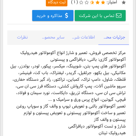
امتیاز:
(
۱ )
ثبت دیدگاه
تماس با این شرکت
مذاکره و خرید
جزئیات محصول
اطلاعات شرکت
سایر محصولات شرکت
نظرات
آکومولاتور های پمپ بتن، شویینگ، میکسر، پیکور، لودر، بولدزر، بیل
مکانیکی، بیل بکهو، جرثقیل، گریدر، لیفتراک، باب کت، فینیشر،
قلطک، شاول، دامپ تراک، کمباین، تراکتور، راد گیر دستگاه حفاری،
سروو ماشین آلات، پمپ کارواش کشتی، دستگاه فرز سی ان سی،
تراش سی ان سی، دستگاه تزریق، دایکاست، نورد سیمان و فولاد،
تعمیر و ساخت آکومولاتور پیستونی و تعویض پیستون و لوازم