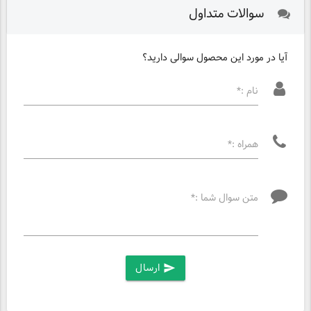
سوالات متداول
آیا در مورد این محصول سوالی دارید؟
نام :*
همراه :*
متن سوال شما :*
ارسال
send