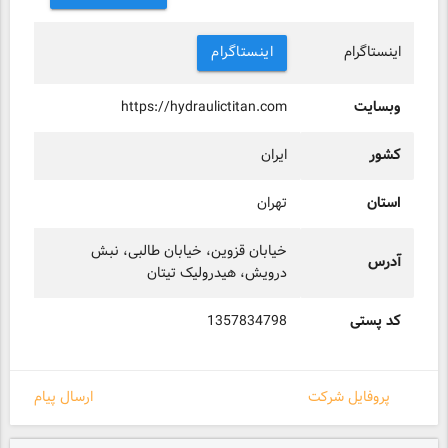
اینستاگرام
اینستاگرام
وبسایت
https://hydraulictitan.com
کشور
ایران
استان
تهران
خیابان قزوین، خیابان طالبی، نبش
آدرس
درویش، هیدرولیک تیتان
کد پستی
1357834798
پروفایل شرکت
ارسال پیام