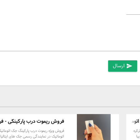
ارسال
send
ماتیک ...
فروش ریموت درب پارکینگی - ف
کره
فروش ویژه ریموت درب پارکینگ جک اتوماتیک
با
اتوماتیک در نمایندگی رسمی جک های ایتالیای