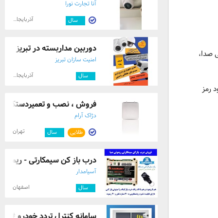
آنا تجارت نورا
آذربایجان شرقی
۳
سال
دوربین مداربسته در تبریز
ی، تاخیری، بی صدا،
امنیت سازان تبریز
آذربایجان شرقی
۴
سال
 رمز
فروش ، نصب و تعمیردستگاه کنت
دژاک آرام
تهران
طلایی
۳
سال
درب باز کن سیمکارتی - ریموتی RM32pro
آسیامدار
اصفهان
۳
سال
سامانه کنترل تردد خودرو #آیرو