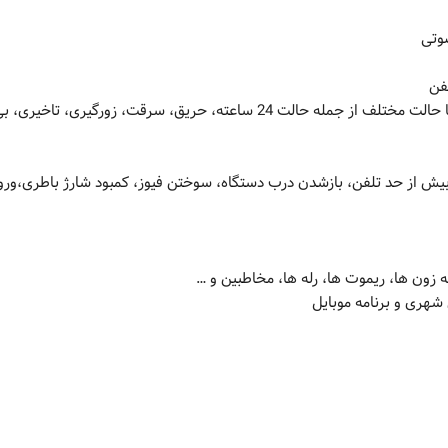
دارای 4 زون سیمی و 30 زون بی سیم با قابلیت تنظیم هر زون در ده ها حالت مختلف از جمله حالت 24 ساعته، حریق، سرقت، زورگیر
بیش از حد تلفن، بازشدن درب دستگاه، سوختن فیوز، کمبود شارژ باطری،ورود