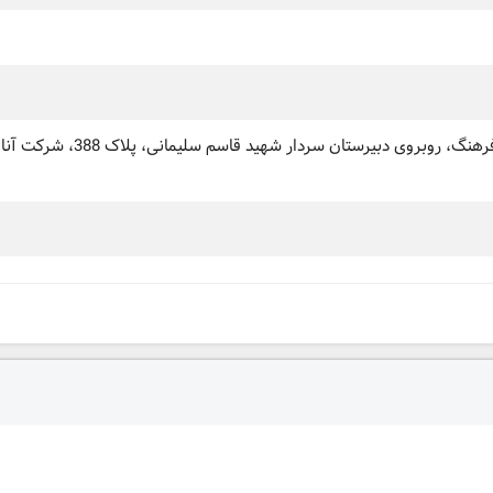
تبریز، نصر، خیابان فرهنگ، روبروی دبیرستان سردار شهید قاس