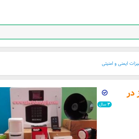
زات ایمنی و امنیتی
 در
۳
سال