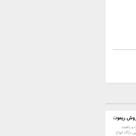
روش ریموت جک ...
 و راهبند
ی دژآک انواع