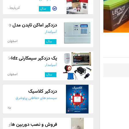
آذربایجان شرقی
۳
سال
دزدگیر اماکن تایدن مدل TD2pro
آسیامدار
اصفهان
۳
سال
پک دزدگیر سیمکارتی RM64dz
آسیامدار
اصفهان
۳
سال
دزدگیر کلاسیک
سیستم های حفاظتی پرتوشرق
یزد
فروش و نصب دوربین های مدا