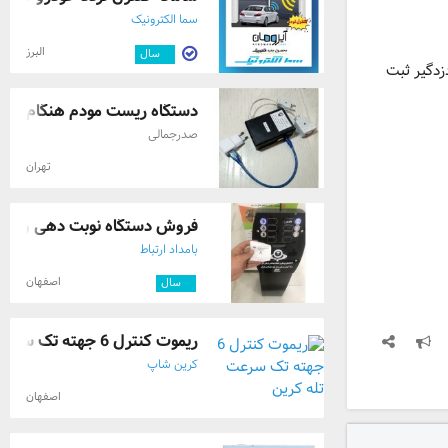
سما الکترونیک
البرز
۳
سال
زدگیر ثبت
دستگاه ریست مودم هنگام قطع ای
صدرجمالی
تهران
فروش دستگاه نوبت دهی و کن
بامداد ارتباط
اصفهان
۳
سال
ریموت کنترل 6 جهته تک سرعت تله کرین
کرین شاپ
اصفهان