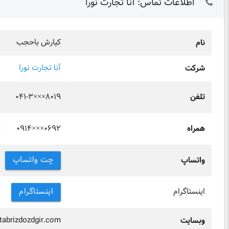
اطلاعات تماس: آنا تجارت نورا
کیارش باحجب
نام
آنا تجارت نورا
شرکت
۰۴۱-۳×××۸۰۱۹
تلفن
۰۹۱۴×××۰۶۹۲
همراه
چت واتساپ
واتساپ
اینستاگرام
اینستاگرام
/tabrizdozdgir.com
وبسایت