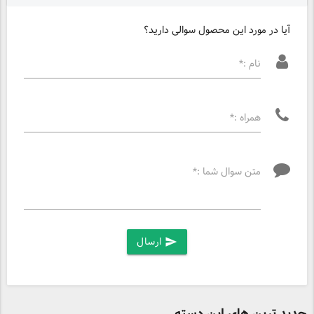
آیا در مورد این محصول سوالی دارید؟
نام :*
همراه :*
متن سوال شما :*
ارسال
send