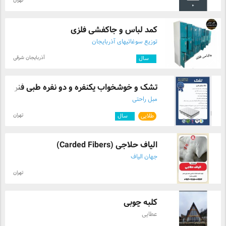
تهران
TSG6020 آداپتور برق (دوشاخه US یا EU) کابل شارژ
USB Type-C کابل انتقال داده کابل تست گیره سوسماری
(Alligator Clips) دفترچه راهنما
کمد لباس و جاکفشی فلزی
توزیع سوغاتیهای آذربایجان
آذربایجان شرقی
۵
سال
تشک و خوشخواب یکنفره و دو نفره طبی فنری
مبل راحتی
تهران
طلایی
۶
سال
الیاف حلاجی (Carded Fibers)
جهان الیاف
تهران
کلبه چوبی
عطایی