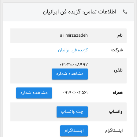
اطلاعات تماس: گزیده فن ایرانیان
نام
ali mirzazadeh
شرکت
گزیده فن ایرانیان
۰۲۱-۳×××۸۹۹۲
تلفن
مشاهده شماره
همراه
مشاهده شماره
۰۹۱۹×××۲۵۶۱
واتساپ
چت واتساپ
اینستاگرام
اینستاگرام