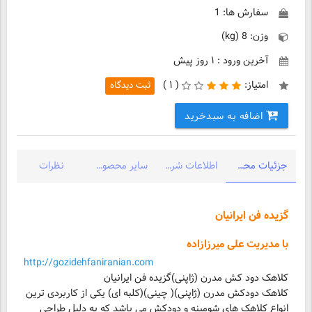
سفارش ها: 1
وزن: 8 (kg)
آخرین ورود : ۱ روز پیش
امتیاز:
(
۱ )
ثبت دیدگاه
اضافه به سبدخرید
جزئیات محصول
اطلاعات شرکت
سایر محصولات شرکت
نظرات
گزیده فن ایرانیان
با مدیریت علی میرزازاده
http://gozidehfaniranian.com
کلاهک دودکش مدرن (ژاپنی)( چینی)(کلبه ای) یکی از کاربردی ترین
انواع کلاهک های شومینه و دودکش می باشد که به دلیل طراحی