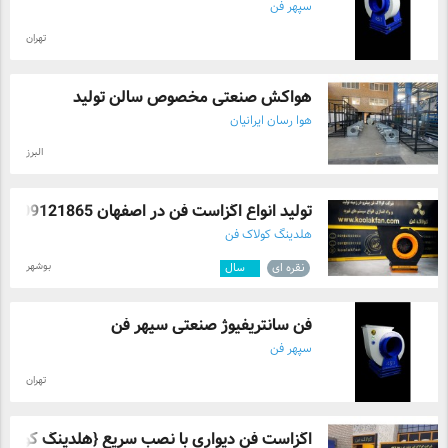
سپهر فن
تهران
هواکش صنعتی مخصوص سالن تولید
هوا رسان ایرانیان
البرز
تولید انواع اگزاست فن در اصفهان 09121865 ...
هلدینگ کولاک فن
بوشهر
نقره ای
۳
سال
فن سانتریفیوژ صنعتی سپهر فن
سپهر فن
تهران
اگزاست فن دیواری با نصب سریع {هلدینگ کول ..