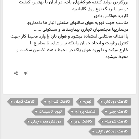
دو سر بلبرینگ نوع ورق گالوانیزه
کاربرد هواکش بادی
مناسب جهت تهویه هوای سالنهای صنعتی انبار ها دامداریها
با اهداف مختلفی استفاده میشود و هوای تازه را وارد محیط کار جهت
خارج میکند و با ورود هوای پاک در محیط باعث تضمین سلامت و
محیط میشود
کلاهک دودکش
تهویه
کلاهک کلبه ای
کلاهک گردان
کلاهک چینی
کلاهک پره ای
تهویه تاسیسات
کلاهک شومینه
کلاهک لوور
دودکش مدرن چینی
کلاهک دودکش ژاپنی