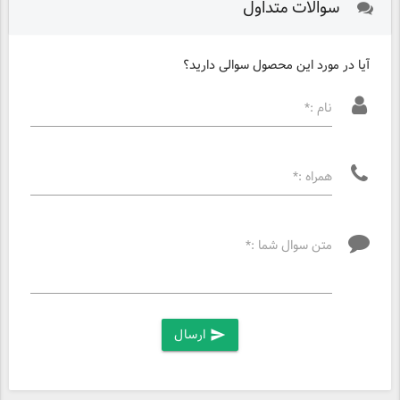
سوالات متداول
آیا در مورد این محصول سوالی دارید؟
نام :*
همراه :*
متن سوال شما :*
ارسال
send