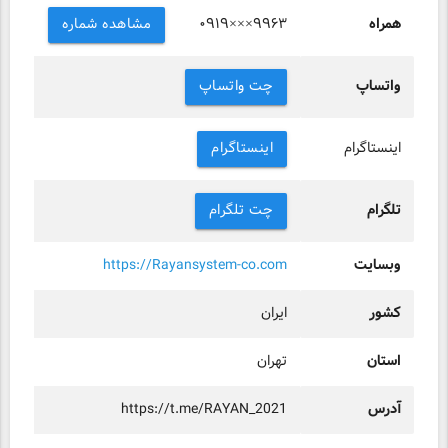
همراه
مشاهده شماره
۰۹۱۹×××۹۹۶۳
واتساپ
چت واتساپ
اینستاگرام
اینستاگرام
تلگرام
چت تلگرام
وبسایت
https://Rayansystem-co.com
کشور
ایران
استان
تهران
آدرس
https://t.me/RAYAN_2021