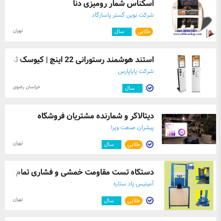
اسکناس شمار رومیزی دنا
استعلام قیمت روز سودا اش (سبک و سنگین)، دریافت
شرکت نوین گستر پاسارگاد
آنالیز فنی (COA) و ثبت سفارش با حجم عمده، همین حالا
با تیم بازرگانی ما تماس بگیرید. اطمینان داشته باشید که
تهران
طلایی
۵
سال
تحویل حواله بارگیری شما در سریع‌ترین زمان ممکن انجام
خواهد شد.
استند هوشمند رستورانی 22 اینچ | کیوسک ثب ...
شرکت پایاپارس
خراسان رضوی
۱۱
سال
دیتالاگر و شمارنده مشتریان فروشگاه
پیشران صنعت ویرا
تهران
طلایی
۵
سال
دستگاه تست مقاومت خمشی و فشاری تمام اتوم .
آمیتیس پاد ستاره
تهران
طلایی
۳
سال