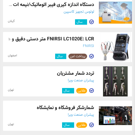
دستگاه اندازه گیری فیبر اتوماتیک/نیمه ات ...
لوتوس تجهیز کاسپین
گیلان
۳
سال
FNIRSI LC1020E: LCR متر دستی دقیق و هوشم ...
FNIRSI
اصفهان
پرداخت امن
۱
سال
تردد شمار مشتریان
پیشران صنعت ویرا
تهران
طلایی
۵
سال
شمارشگر فروشگاه و نمایشگاه
پیشران صنعت ویرا
تهران
طلایی
۵
سال