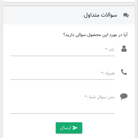
سوالات متداول
آیا در مورد این محصول سوالی دارید؟
نام :*
همراه :*
متن سوال شما :*
ارسال
send