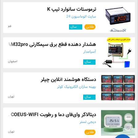
ترموستات سانوارد تیپ K
سایت اتوماسیون 24
قم
طلایی
۱۰
سال
هشدار دهنده قطع برق سیمکارتی AM32pro
آسیامدار
اصفهان
۳
سال
دستگاه هوشمند آنلاین چیلر
بهینه سازان الکترونیک کوثر
تهران
۳
سال
دیتالاگر وای‌فای دما و رطوبت COEUS-WIFI ...
دیجی تستر
تهران
طلایی