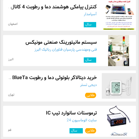
کنترل پیامکی هوشمند دما و رطوبت 4 کانال ...
آسیامدار
اصفهان
۳
سال
سیستم مانیتورینگ صنعتی مونیکس
فنی ومهندسی پارسیان فناوران رباتیک البرز
البرز
۷
سال
خرید دیتالاگر بلوتوثی دما و رطوبت BlueTa ...
دیجی تستر
تهران
طلایی
ترموستات سانوارد تیپ IC
سایت اتوماسیون 24
قم
طلایی
۱۰
سال