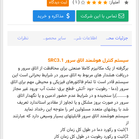
امتیاز:
(
۱ )
ثبت دیدگاه
تماس با این شرکت
مذاکره و خرید
جزئیات محصول
اطلاعات شرکت
سایر محصولات شرکت
نظرات
سیستم کنترل هوشمند اتاق سرور SRC3.1
برگرفته از یک مکانیزم کاملا صنعتی برای محافظت از اتاق سرور و
دریافت هشدار های مربوط به اتاق سرور در شرایط بحرانی است این
سیستم قادر است تا تمام فاکتورهای فیزیکی و محیطی مهم برای اتاق
سرور (دما - رطوبت -دود -آتش -قطع برق- نشت آب -ورود غیر مجاز
و........)را سنجیده و در شرایط عدم حضور ادمین و یا نگهدار اتاق
سرور در صورت بروز مشکل و یا تجاوز از مقادیر استاندارد تعریف
شد با روشهای متعدد مسئولین امر را متوجه این رخداد نماید
سیستم هوشمند اتاق سرور قابلیتهای بسیار وسیعی دارد که عبارتند