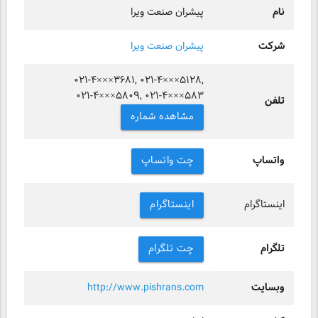
نام
پیشران صنعت ویرا
شرکت
پیشران صنعت ویرا
۰۲۱-۴×××۳۶۸۱, ۰۲۱-۴×××۵۱۲۸,
۰۲۱-۴×××۵۸۰۹, ۰۲۱-۴×××۵۸۳
تلفن
مشاهده شماره
واتساپ
چت واتساپ
اینستاگرام
اینستاگرام
تلگرام
چت تلگرام
وبسایت
http://www.pishrans.com