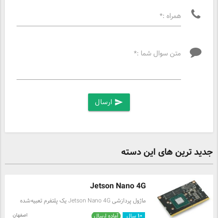
همراه :*
متن سوال شما :*
ارسال
send
جدید ترین های این دسته
Jetson Nano 4G
ماژول پردازشی Jetson Nano 4G یک پلتفرم تعبیه‌شده
(Embedded) از NVIDIA است که برای توسعه و اجرای
اصفهان
۱۰
سال
آماده ارسال