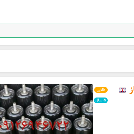
ز
طلایی
۵
سال