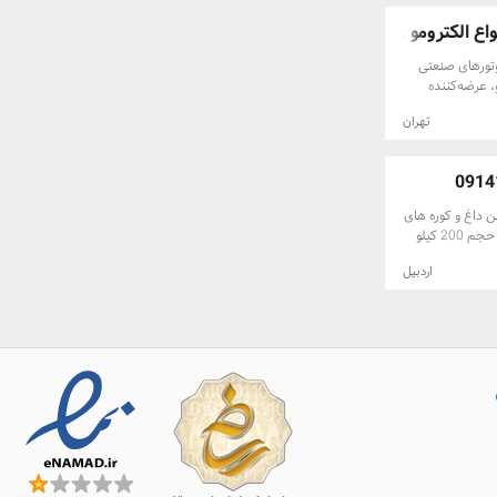
ل الکترونیکی
میزان سوخت ورودی
ع الکترومو ...
به موتور و در نتیجه دور موتور را تنظیم می‌کند. برند Henvo
وتورهای صنعتی
Henvo یک تولید کننده شناخته شده قطعات OEM است که در
ی برای
و، عرضه‌کننده
شرکت سازنده
بردهای صنعتی،
تهران
Zhejiang Henko Electronics Technology Co., Ltd.
ان، معادن، صنایع
OEM (Original Equ
قابل تأمین: ✔
 قطعه با
الکتروموتورهای
 انواع
سازنده بیل
موتور ضد انفجار (Explosion Proof) مناسب محیط‌های
استفاده از قطعات
ن داغ و کوره های
ط با روتور قفس
 مطمئن و طول عمر
حرارت مستقیم، به صورت ایستاده و افقی از حجم 200 کیلو
است. شماره فنی
ی صنعتی با درجه
در ساعت طبق
 ✔ توان‌های مختلف
(Part Number) YN20S00002F1، 1614911 (بسته به مدل
اردبیل
اغ دستگاهی است
 و اطمینان از
ز پروژه‌های صنعتی
وغن در حال گردش
ضروری هستند.
✅ تضمین اصالت
، سبب انتقال
ره تخصصی در
خود را با این
ویلر صنعتی در
سازگار (مثال)
به سراسر کشور ?
رت که سبب انتقال
EX200-5 (Hitachi E) و مدل‌های مشابه که از
ر می شود، اطلاق
س اطلاعات موجود
لت عمومی شامل
یکی از برچسب‌ها (به زبان چینی: 日立挖掘机EX200-
ی تر می توان
کی هیتاچی مدل
رت بین پلاسمای
ممکن است با سایر
. دیگ روغن داغ
 مشخصات و شماره
غن حرارتی
سی دقیق سازگاری
یلر روغن می