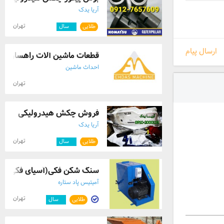
آریا یدک
تهران
طلایی
۷
سال
ارسال پیام
قطعات ماشین آلات راهسازی
احداث ماشین
تهران
فروش چکش هیدرولیکی
آریا یدک
تهران
طلایی
۷
سال
سنگ شکن فکی(آسیای فکی)
آمیتیس پاد ستاره
تهران
طلایی
۳
سال