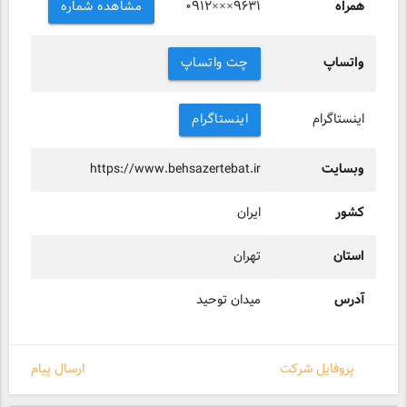
همراه
مشاهده شماره
۰۹۱۲×××۹۶۳۱
واتساپ
چت واتساپ
اینستاگرام
اینستاگرام
وبسایت
https://www.behsazertebat.ir
کشور
ایران
استان
تهران
آدرس
میدان توحید
پروفایل شرکت
ارسال پیام