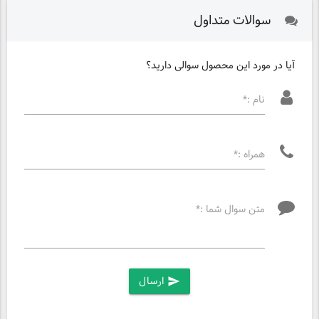
سوالات متداول
آیا در مورد این محصول سوالی دارید؟
نام :*
همراه :*
متن سوال شما :*
ارسال
send