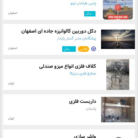
پارس طراحان تینو
اصفهان
۱
سال
دکل دوربین گالوانیزه جاده ای اصفهان
پیشگامان مدبر گستر پایدار
اصفهان
طلایی
۱۲
سال
کلاف فلزی انواع میزو صندلی
صنایع فلزی درنیکا
تهران
داربست فلزی
پاسبان
تهران
واشر سازی