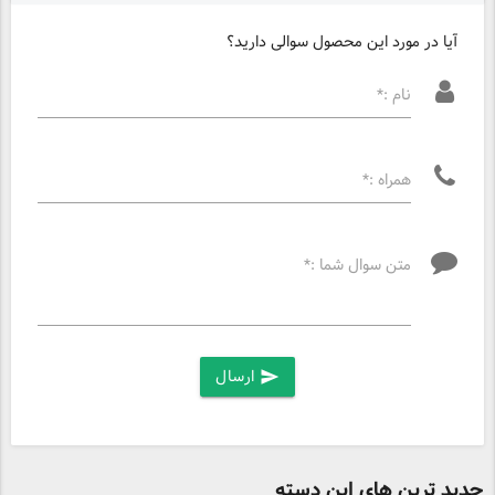
آیا در مورد این محصول سوالی دارید؟
نام :*
همراه :*
متن سوال شما :*
ارسال
send
جدید ترین های این دسته