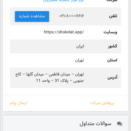
شرکت
نرم افزار باشگاه مشتریان
تلفن
مشاهده شماره
۰۲۱-۸×××۷۶۱۶
وبسایت
https://shokolat.app/
کشور
ایران
استان
تهران
تهران – میدان فاطمی – میدان گلها – کاج
آدرس
جنوبی – پلاک 31 – واحد 11
پروفایل شرکت
ارسال پیام
سوالات متداول