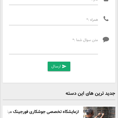
همراه :*
متن سوال شما :*
ارسال
send
جدید ترین های این دسته
آزمایشگاه تخصصی جوشکاری فورجینگ میلگرد ( 