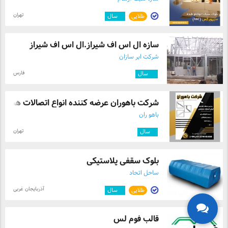
تهران
طلایی
۴
سال
سازه ال اس اف شیراز.ال اس اف شیراز
شرکت ابر سازان
فارس
۱۲
سال
شرکت باهوران عرضه کننده انواع اتصالات هب ...
باهو ران
تهران
۳
سال
بلوک سقفی پلاستیکی
ساحل اتحاد
آذربایجان غربی
طلایی
۳
سال
قالب فوم لس