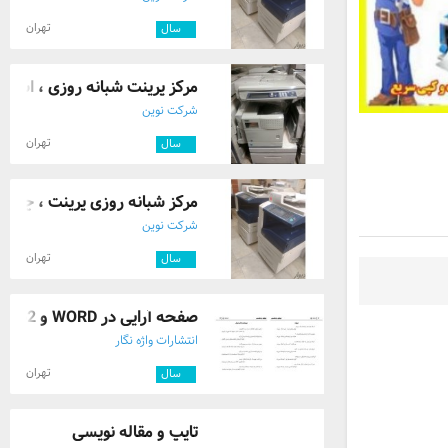
تهران
۹
سال
مرکز پرینت شبانه روزی ، اسکن ،ت
شرکت نوین
تهران
۹
سال
مرکز شبانه روزی پرینت ، چاپ بن
شرکت نوین
تهران
۹
سال
صفحه آرایی در WORD و IN Design 66561862 ...
انتشارات واژه نگار
تهران
۳
سال
تایپ و مقاله نویسی