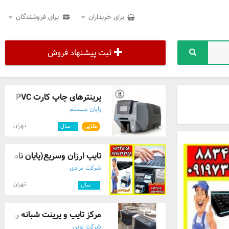
برای خریداران
برای فروشندگان
ثبت پیشنهاد فروش
پرینترهای چاپ کارت PVC
رایان سیستم
تهران
طلایی
۴
سال
تایپ ارزان وسریع(پایان نامه ,ف
شرکت مرادی
تهران
۱۰
سال
مرکز تایپ و پرینت شبانه روزی ،
شرکت نوین