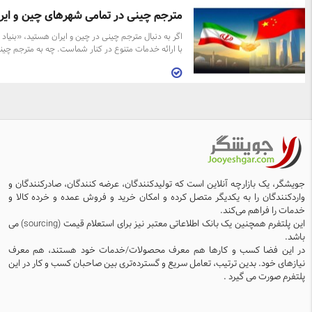
مترجم چینی در تمامی شهرهای چین و ایر
اگر به دنبال مترجم چینی در چین و ایران هستید، «بنیاد
با ارائه خدمات متنوع در کنار شماست. چه به مترجم چین
گوانگجو نیاز داشته باشید یا قصد همکاری با مترجم چینی
شانگهای را داشته باشید، تیم ما آماده خدمت‌رسانی است
همچنین اگر به دنبال مترجم چینی به فارسی برای ترجمه 
و مکاتبات هستید یا نیاز به مترجم فارسی به چینی در ج
تجاری دارید، می‌توانید روی ما حساب کنید. خدمات ما 
به‌صورت حضوری در چین و هم به‌صورت آنلاین در ایران 
ارائه است. مترجم چینی در گوانگجو در قلب تجارت چین
پرجنب‌وجوش گوانگجو، حضور یک مترجم ماهر می‌تواند ت
میان یک ارتباط ساده و یک همکاری موفق را رقم بزند. ما 
«بنیاد چین» با ارائه خدمات مترجم چینی در گوانگجو، ای
جویشگر، یک بازارچه آنلاین است که تولیدکنندگان، عرضه کنندگان، صادرکنندگان و
امکان را فراهم کرده‌ایم تا در هر مرحله از مذاکرات، خرید
واردکنندگان را به یکدیگر متصل کرده و امکان خرید و فروش عمده و خرده کالا و
بازدید از کارخانه‌ها یا حضور در نمایشگاه‌های بین‌المللی،
خدمات را فراهم می‌کند.
همراهی حرفه‌ای داشته باشید. مترجمان ما علاوه بر تسل
این پلتفرم همچنین یک بانک اطلاعاتی معتبر نیز برای استعلام قیمت (sourcing) می
کامل به زبان چینی و فارسی، با اصطلاحات تخصصی بازر
باشد.
صنعتی و گمرکی نیز آشنا هستند و تجربه‌ی کار با بازرگانا
در این فضا کسب و کارها هم معرف محصولات/خدمات خود هستند، هم معرف
ایرانی را دارند. چه در جلسات رسمی با شرکت‌های چینی 
در بازدیدهای میدانی از بازار یا خط تولید، می‌توانید روی
نیازهای خود. بدین ترتیب، تعامل سریع و گسترده‌تری بین صاحبان کسب و کار در این
تسلط و رفتار حرفه‌ای آن‌ها حساب کنید. اگر به دنبال هم
پلتفرم صورت می گیرد .
مطمئن در گوانگجو هستید، خدمات مترجم چینی در گوان
از سوی بنیاد چین راه‌حلی مطمئن، سریع و مقرون‌به‌صرفه