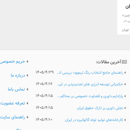
ان
 چین»
ی در
 در
تهران
.
اسناد
لسات
هم
قابل
، شهر
حریم خصوصی
آخرین مقالات:
فاوت
در
۱۴۰۵/۴/۲۹
راهنمای جامع انتخاب رنگ ترموود؛ بررسی انواع رنگ، کیفیت و نکات مهم پیش از خرید
ن
درباره ما
،
۱۴۰۵/۴/۱۶
حکمرانی توسعه انرژی های تجدیدپذیر در ایران؛ تحلیل مدیریتی موانع نهادی، ریسک های سرمایه گذاری و الزامات گذار پایدار انرژی
ط
تماس باما
گانی،
۱۴۰۵/۴/۱۵
پارادایم داوری و قضاوت خصوصی بر محاکم عمومی
ن
تعرفه عضویت
و چه
۱۴۰۵/۴/۱۵
تجلی داوری بر تارک حقوق ایران
 دقت،
کاری
راهنمای سایت
۱۴۰۵/۴/۱۰
کارخانه‌های تولید لوله گالوانیزه در ایران
گجو
 برای