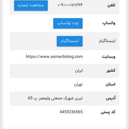
تلفن
مشاهده شماره
۰-۹×××۱۷۱۲۴۴
واتساپ
چت واتساپ
اینستاگرام
اینستاگرام
وبسایت
https://www.axmachining.com
کشور
ایران
استان
تهران
آدرس
تبریز شهرک صنعتی ولیعصر پ 65
کد پستی
4455236565