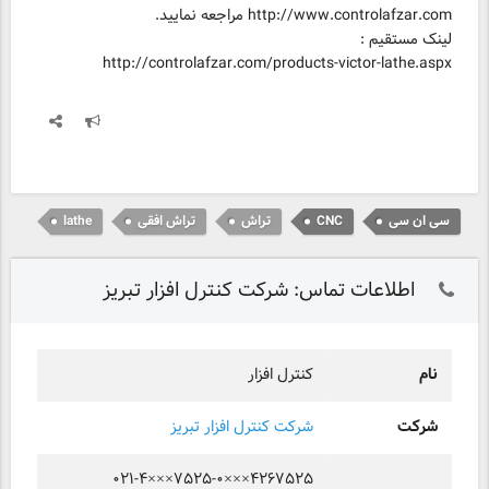
http://controlafzar.com/products-victor-lathe.aspx
سی ان سی
CNC
تراش
تراش افقی
lathe
اطلاعات تماس: شرکت کنترل افزار تبریز
نام
کنترل افزار
شرکت
شرکت کنترل افزار تبریز
۰۲۱-۴×××۷۵۲۵-۰×××۴۲۶۷۵۲۵