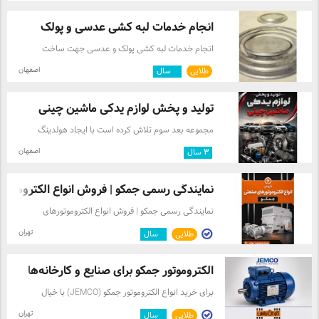
انتخاب نوع کوانتومتر صورت می پذیرد . جهت مشاوره و
گارانتی و خدمات پس از فروش انجام خدمات سازه وینچ و
می‌کند. برند Henvo Henvo یک تولید کننده شناخته شده
ارائه بهترین انتخاب با مشاوران خود در گروه مهندسی عیار
استراکچر امکان ارسال به سراسر کشور اصفهان، خیابان
قطعات OEM است که در زمینه تولید قطعات الکترونیکی و
انجام خدمات لبه کشی عدسی و پولک
تماس بگیرید . آدرس سایت :
امام خمینی، منطقه صنعتی حکیم فرزانه بین کوی
الکترومکانیکی برای ماشین‌آلات سنگین فعالیت دارد. نام
http://www.ayaarco.com آدرس ایمیل :
صنعتگران 23 و کوی صنعتگران 25 جهت دریافت قیمت و
انجام خدمات لبه کشی پولک و عدسی جهت ساخت
کامل شرکت سازنده Zhejiang Henko Electronics
info@ayaarco.com تلفن : 09010933119
کاتالوگ و شرایط تماس بگیرید. 09134549675
مخازن و رآکتور ها از جنس های آهن ، استیل و ...... با
Technology Co., Ltd. می‌باشد. نوع قطعه قطعه OEM
اصفهان
طلایی
۸
سال
ضخامت ها و قطرهای مختلف
(Original Equipment Manufacturer) این به معنای آن
است که قطعه با استانداردها و کیفیت قطعات اصلی که
توسط سازنده بیل مکانیکی استفاده می‌شود، تولید شده
تولید و پخش لوازم یدکی ماشین چینی
است. استفاده از قطعات OEM تضمین کننده سازگاری
کامل، عملکرد مطمئن و طول عمر بالاتر نسبت به قطعات
مجموعه بعد سوم تلاش کرده است با ایجاد هولدینگ
افترمارکت بی‌کیفیت است. شماره فنی (Part Number)
تولیدکنندگان مختلف قطعات خودرو قطعات با کیفیت و
YN20S00002F1، 1614911 (بسته به مدل خاص) این
اصفهان
۳
سال
قیمت مناسب را ارائه نماید. به منظور بهبود کیفیت قطعات
شماره‌ها برای شناسایی دقیق قطعه و اطمینان از سازگاری
تولیدی این مجموعه تلاش میکند کلیه مراحل تولید را با
آن با مدل بیل مکانیکی مورد نظر ضروری هستند. لطفاً قبل
بهره گیری از روشهای مهندسی و ماشین آلات پیشرفته cnc
نمایندگی رسمی جمکو | فروش انواع الکترومو ...
از خرید، شماره فنی قطعه مورد نیاز خود را با این شماره‌ها
انجام دهد. همچنین در تولید قطعات از مواد اولیه باکیفیت
تطبیق دهید. مدل‌های بیل مکانیکی سازگار (مثال) هیتاچی
و مطابق با استاندارد استفاده میگردد.تا محصولی درخور
نمایندگی رسمی جمکو | فروش انواع الکتروموتورهای
EX200-5 (Hitachi EX200-5) و مدل‌های مشابه که از این
شما مشتریان گرامی تولید گردد.در نهایت مراحل تولید
صنعتی JEMCO کاردان ترانس، نماینده رسمی جمکو،
شماره فنی‌ها استفاده می‌کنند. بر اساس اطلاعات موجود
محصولات به دقت رصد میشود و تستهای عملکردی قطعه
تهران
طلایی
۱
سال
عرضه‌کننده انواع الکتروموتورهای سه فاز جمکو برای
بر روی یکی از برچسب‌ها (به زبان چینی: 日立挖掘机
مورد نظر انجام میگیرد ، تا قطعه ای بدون نقص به دست
کاربردهای صنعتی، نیروگاهی، نفت، گاز، پتروشیمی، فولاد،
EX200-5)، این گاورنر به طور خاص برای بیل مکانیکی
مصرف کننده برسد.
سیمان، معادن، صنایع آب و فاضلاب و خطوط تولید است.
هیتاچی مدل EX200-5 طراحی شده است. با این حال،
الکتروموتور جمکو برای صنایع و کارخانه‌ها
محصولات قابل تأمین: ✔ انواع الکتروموتورهای سه فاز
ممکن است با سایر مدل‌ها و برندهایی که از گاورنرهایی با
فشار ضعیف ✔ الکتروموتورهای سه فاز فشار ضعیف چدنی
برای خرید انواع الکتروموتور جمکو (JEMCO) با خیال
این مشخصات و شماره فنی استفاده می‌کنند نیز سازگار
با کاربرد عمومی ✔ انواع الکتروموتور ضد انفجار
راحت، با کاردان ترانس، نماینده رسمی جمکو در ارتباط
باشد. بررسی دقیق سازگاری بر عهده خریدار است. ولتاژ
(Explosion Proof) مناسب محیط‌های مستعد انفجار ✔
تهران
طلایی
۱
سال
باشید. اگر کیفیت، اصالت و خدمات پس از فروش برایتان
کاری معمولاً 24 ولت DC (استاندارد سیستم‌های الکتریکی