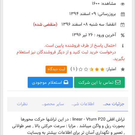
مشاهده: ۱۶۰۰
بروزرسانی: ۰۹ اسفند ۱۳۹۴
انقضا: سه شنبه ۰۸ اسفند ۱۳۹۶
(منقضی شده)
آخرین ورود : ۲۶ تیر ۱۳۹۶
احتمال پاسخ از طرف فروشنده پایین است.
درخواست خرید ثبت کنید و از دیگر فروشندگان نیز استعلام
بگیرید.
امتیاز:
(
۱ )
ثبت دیدگاه
تماس با این شرکت
استعلام موجودی
جزئیات محصول
اطلاعات شرکت
سایر محصولات شرکت
نظرات
تراش افقی linear - Vturn P20 : در این تراشها حرکت محورها
بصورت ریل و واگن میباشد . مزایا : سرعت حرکتی بالا , عمر طولانی
, تعمیر و نگهداری آسان تر برای اطلاعات بیشتر به وبسایت