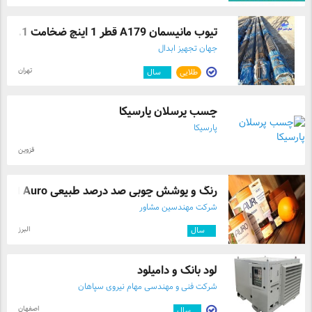
تیوب مانیسمان A179 قطر 1 اینچ ضخامت 2.1 ...
جهان تجهیز ابدال
تهران
طلایی
۳
سال
چسب پرسلان پارسیکا
پارسیکا
قزوین
رنگ و پوشش چوبی صد درصد طبیعی Auro آلمان
شرکت مهندسین مشاور
البرز
۱۱
سال
لود بانک و دامیلود
شرکت فنی و مهندسی مهام نیروی سپاهان
اصفهان
۲
سال