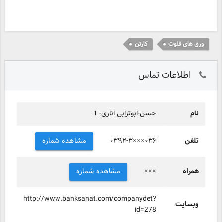
ورق های فلوت
کارتن
اطلاعات تماس
نام
حسن-ابوترابی اناری- 1
تلفن
مشاهده شماره
۰۳۹۲-۳×××۰۳۶
همراه
مشاهده شماره
×××
http://www.banksanat.com/companydet?
وبسایت
id=278