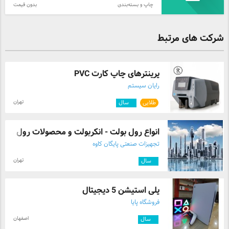
چاپ و بسته‌بندی
بدون قیمت
شرکت های مرتبط
پرینترهای چاپ کارت PVC
رایان سیستم
تهران
طلایی
۴
سال
انواع رول بولت - انکربولت و محصولات رول ...
تجهیزات صنعتی پایگان کاوه
تهران
۶
سال
پلی استیشن 5 دیجیتال
فروشگاه پایا
اصفهان
۳
سال