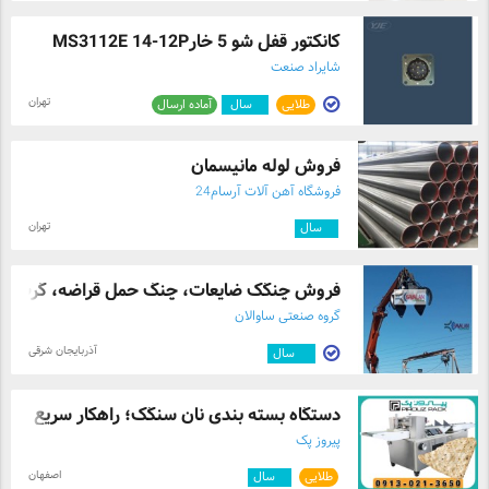
کانکتور قفل شو 5 خارMS3112E 14-12P
شایراد صنعت
تهران
طلایی
۳
سال
آماده ارسال
فروش لوله مانیسمان
فروشگاه آهن آلات آرسام24
تهران
۴
سال
فروش چنگک ضایعات، چنگ حمل قراضه، گرپ، گر 
گروه صنعتی ساوالان
آذربایجان شرقی
۱۲
سال
دستگاه بسته بندی نان سنگک؛ راهکار سریع و ...
پیروز پک
اصفهان
طلایی
۳
سال