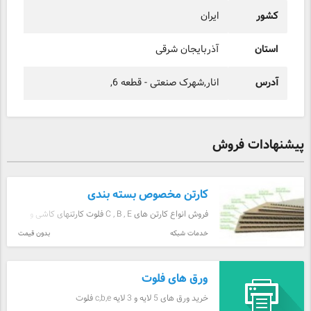
کشور
ایران
استان
آذربایجان شرقی
آدرس
انار,شهرک صنعتی - قطعه 6,
پیشنهادات فروش
کارتن مخصوص بسته بندی
فروش انواع کارتن های C , B , E فلوت کارتنهای کاشی و
سرامیک با چاپ 2 رنگ
خدمات شبکه
بدون قیمت
ورق های فلوت
خرید ورق های 5 لایه و 3 لایه c,b,e فلوت