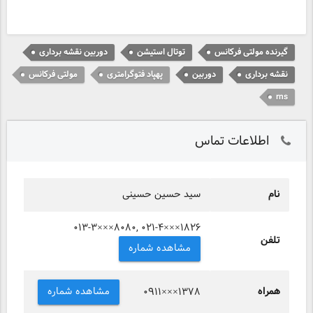
گیرنده مولتی فرکانس
توتال استیشن
دوربین نقشه برداری
نقشه برداری
دوربین
پهپاد فتوگرامتری
مولتی فرکانس
rns
اطلاعات تماس
نام
سید حسین حسینی
۰۱۳-۳×××۸۰۸۰, ۰۲۱-۴×××۱۸۲۶
تلفن
مشاهده شماره
همراه
مشاهده شماره
۰۹۱۱×××۱۳۷۸