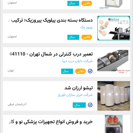
اصفهان
طلایی
۴
سال
دستگاه بسته بندی پیلوپک پیروزپک؛ ترکیب س ...
پیروز پک
اصفهان
طلایی
۳
سال
تعمیر درب کنترلی در شمال تهران - 441110 ...
شرکت دایان درب دیبا
تهران
طلایی
۲
سال
تیشو ارزان شد
شرکت حریر سازان تاوریژ
آذربایجان شرقی
۱۳
سال
خرید و فروش انواع تجهیزات پزشکی نو و کار ...