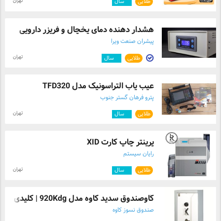
تهران
طلایی
۷
سال
هشدار دهنده دمای یخچال و فریزر دارویی
پیشران صنعت ویرا
تهران
طلایی
۵
سال
عیب یاب التراسونیک مدل TFD320
پترو فرهان گستر جنوب
تهران
طلایی
۷
سال
پرینتر چاپ کارت XID
رایان سیستم
تهران
طلایی
۴
سال
گاوصندوق سدید کاوه مدل 920Kdg | کلیدی، د ...
صندوق نسوز کاوه