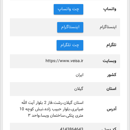
واتساپ
چت واتساپ
اینستاگرام
اینستاگرام
تلگرام
چت تلگرام
وبسایت
https://www.veisa.ir
کشور
ایران
استان
گیلان
استان گیلان،رشت،فاز 2 بلوار آیت الله
آدرس
ضیابری،بلوار حبیب زاده،نبش کوچه 10
متری پتکی،ساختمان ویسا،واحد ۳
کد پستی
4143864643