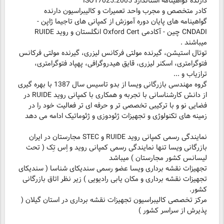
دارنده گواهینامه استاندارد ISO17025:2005
کادر متخصص و مجرب واحد تعمیرات و کالیبراسیون دارنده
گواهینامه های پایان دوره آموزش از کمپانی های تاجیما ژاپن -
CNDADI چین - آکادمی Oxford Cert انگلستان و روید RUIDE
میباشند .
توتال استیشن، گیرنده مولتی فرکانس لیزری، گیرنده مولتی فرکانس
فتوگرامتری، اسکنر لیزری، قایق هیدروگرافی، پهپاد فتوگرامتری،
ترازیاب و ...
گروه مهندسی بازرگانی ویسا از بدو تاسیس سال 1387 با بهره گیری
از دانش کارشناسانی با تجربه و همکاری با کمپانی روید RUIDE در
فضایی نو و با ترکیبی تخصصی تر و حرفه ای تر فعالیت خود را در
زمینه های تکنولوژی و تجهیزات ژئودوزی و ژئوماتیک ادامه می دهد
نمایندگی رسمی کمپانی روید RUIDE و STEC مجارستان در ایران
بازرگانی ویسا تنها نمایندگی رسمی کمپانی روید و اِس تِک ( تحت
لیسانس کشور مجارستان ) میباشد
تجهیزات نقشه برداری ویسا عضو رسمی سندیکای شناسا ( سندیکای
تجهیزات نقشه برداری و مکان یابی رادیویی ) زیر نظر اتاق بازرگانی
کشور.
مرکز تخصصی کالیبراسیون تجهیزات نقشه برداری در استان گیلان (
پذیرش از سراسر کشور )