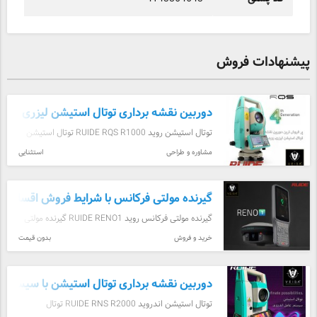
پیشنهادات فروش
دوربین نقشه برداری توتال استیشن لیزری روید RQS
توتال استیشن روید RUIDE RQS R1000 توتال استیشن
جدید کمپانی روید مدل Ruide RSQ New 2022 R1000
مشاوره و طراحی
استثنایی
با گارانتی و نرم افزار نیکون ژاپن سرعت قرائت 0.3 ثانیه
دقت ...
گیرنده مولتی فرکانس با شرایط فروش اقساطی ۹۶۵ کاناله روید RENO1
گیرنده مولتی فرکانس روید RUIDE RENO1 گیرنده مولتی
فرکانس GNSS روید RUIDE RENO1 محصول سال ۲۰۲۲
خرید و فروش
بدون قیمت
فول پک دارای سنسور تیلت ۶۰ درجه RIMU بهمراه رادیو
داخلی و کن ...
دوربین نقشه برداری توتال استیشن با سیستم عامل اند
توتال استیشن اندروید RUIDE RNS R2000 توتال