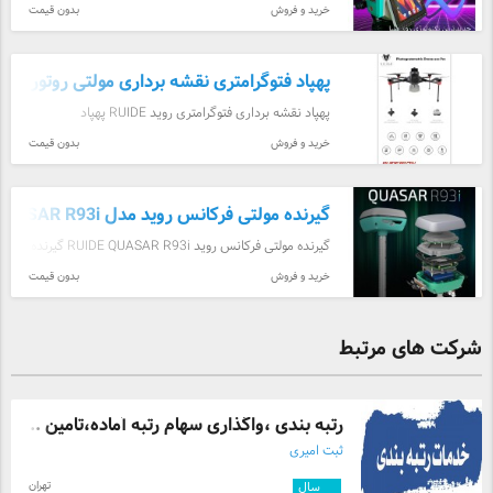
استیشن جدید کمپانی روید محصول سال 2022 با امکانات
خرید و فروش
بدون قیمت
بی نهایت RUIDE RNS 2022 سیستم‌عامل اندروید با
امکانات بی‌نهای ...
پهپاد فتوگرامتری نقشه برداری مولتی روتور eco-pro
پهپاد نقشه برداری فتوگرامتری روید RUIDE پهپاد
فتوگرامتری نقشه برداری مولتی روتور روید تکنولوژی نیکون
خرید و فروش
بدون قیمت
ژاپن مدل: RUIDE Drone-eco pro جهت رویت ویدئو
استار ...
گیرنده مولتی فرکانس روید مدل QUASAR R93i
گیرنده مولتی فرکانس روید RUIDE QUASAR R93i گیرنده
مولتی فرکانس روید مدل RUIDE QUASAR R93i 965
خرید و فروش
بدون قیمت
کانال واقعی با برد پیشرفته کمپانی ASHTECH / RUIDE
محصول ...
شرکت های مرتبط
رتبه بندی ،واگذاری سهام رتبه آماده،تامین ...
ثبت امیری
تهران
۱۲
سال