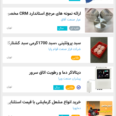
ارائه نمونه های مرجع استاندارد CRM مخصوص ...
عیار صنعت آفاق
تهران
نقره ای
۶
سال
سبد پروتئینی ،سبد 1700گرمی سبد کشتارگاهی ...
شرکت فراز صنعت قوام پایا
تهران
طلایی
دیتالاگر دما و رطوبت اتاق سرور
پیشران صنعت ویرا
تهران
طلایی
۵
سال
خرید انواع مشعل گرمایشی با قیمت استثنایی
دماپویا