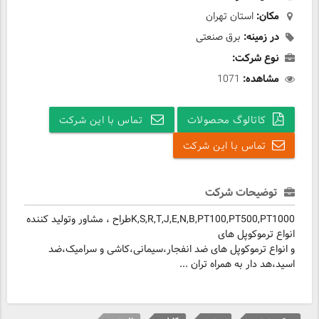
مکان:
استان تهران
در زمینه:
برق صنعتی
نوع شرکت:
مشاهده:
1071
کاتالوگ محصولات
تماس با این شرکت
تماس با این شرکت
توضیحات شرکت
K,S,R,T,J,E,N,B,PT100,PT500,PT1000طراح ، مشاور وتولید کننده
انواع ترموکوپل های
و انواع ترموکوپل های ضد انفجار،سیمانی،کاشی و سرامیک،ضد
اسید،هد دار به همراه تران ...