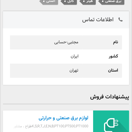
برق صنعتی
هیتر
کابل
المنتی
اطلاعات تماس
نام
مجتبی-حسابی
کشور
ایران
استان
تهران
پیشنهادات فروش
لوازم برق صنعتی و حرارتی
K,S,R,T,J,E,N,B,PT100,PT500,PT1000طراح ، مشاور
وتولید کننده انواع ترموکوپل های و انواع ترموکوپل های