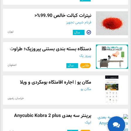
نیترات کبالت خالص 99.90%<
فرنام شیمی تجهیز
تهران
۳
سال
دستگاه بسته بندی بستنی پیروزپک؛ طراوت خن ..
پیروز پک
اصفهان
طلایی
۳
سال
مکان یو | اجاره اقامتگاه بومگردی و ویلا
مکان یو
خراسان رضوی
پرینتر سه بعدی Anycubic Kobra 2 plus
ایپک