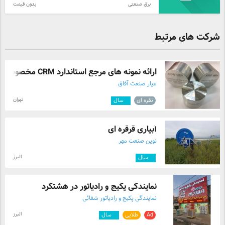
برق صنعتی
بدون قیمت
ضد انفجار،سیمانی،کاشی و سرامیک،ضد اسید،هد دار به
همراه تران ...
شرکت های مرتبط
ارائه نمونه های مرجع استاندارد CRM مخصوص ...
عیار صنعت آفاق
تهران
نقره ای
۶
سال
آبیاری قرقره ای
نوین صنعت مهر
البرز
۲
سال
نمایندگی پکیج و رادیاتور در هشتگرد
نمایندگی پکیج و رادیاتور شفائی
البرز
Ad
طلایی
۴
سال