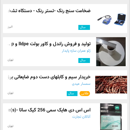
ضخامت سنج رنگ -تستر رنگ - دستگاه تشخیص ر 
البرز
۴
سال
تولید و فروش راندل و کاور بولت lldpe و p ...
ژئو عمران سازه پایدار
تهران
۹
سال
خریدار سیم و کابلهای دست دوم ضایعاتی برق ...
سمسار عیدی
تهران
طلایی
۱
سال
اس اس دی هایک سمی 256 گیگ ساتا -wave(s)
آتاکان تجارت
تهران