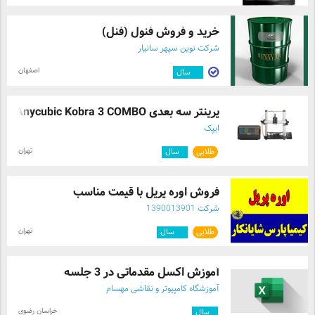
خرید و فروش فنول (فنل)
شرکت نوین سپهر سانیار
اصفهان
۱۰
سال
پرینتر سه بعدی Anycubic Kobra 3 COMBO
ایپک
تهران
طلایی
۱
سال
فروش اوره پریل با قیمت مناسب
شرکت 1390013901
تهران
طلایی
۱۲
سال
آموزش اکسل مقدماتی در 3 جلسه
آموزشگاه کامپیوتر و نقاشی مهسام
خراسان رضوی
۱
سال