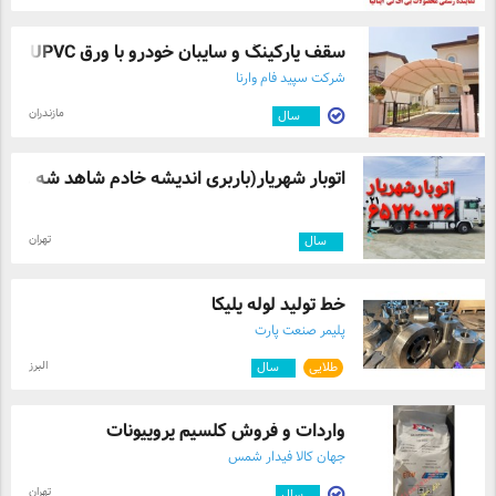
سقف پارکینگ و سایبان خودرو با ورق UPVC و ...
شرکت سپید فام وارنا
مازندران
۱۰
سال
اتوبار شهریار(باربری اندیشه خادم شاهد شه ...
تهران
۳
سال
خط تولید لوله پلیکا
پلیمر صنعت پارت
البرز
طلایی
۹
سال
واردات و فروش کلسیم پروپیونات
جهان کالا فیدار شمس
تهران
۳
سال