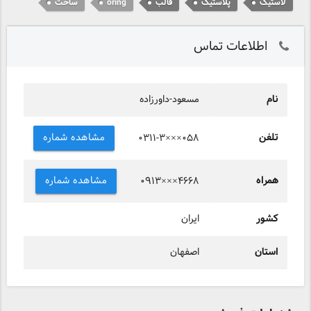
لاستیک
پلاستیک
قالب
oring
ساخت
اطلاعات تماس
نام
مسعود-داورزاده
تلفن
مشاهده شماره
۰۳۱۱-۳×××۰۵۸
همراه
مشاهده شماره
۰۹۱۳×××۴۶۶۸
کشور
ایران
استان
اصفهان