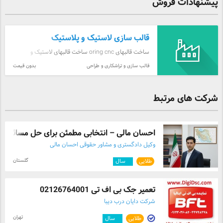
پیشنهادات فروش
قالب سازی لاستیک و پلاستیک
ساخت قالبهای oring cnc ساخت قالبهای لاستیک و
پلاستیک 0311 3876058
قالب سازی و تراشکاری و طراحی
بدون قیمت
شرکت های مرتبط
احسان مالی – انتخابی مطمئن برای حل مسائل ...
وکیل دادگستری و مشاور حقوقی احسان مالی
گلستان
طلایی
۲
سال
تعمیر جک بی اف تی 02126764001
شرکت دایان درب دیبا
تهران
طلایی
۲
سال