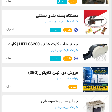
تهران
طلایی
۹
سال
دستگاه بسته بندی بستنی
شرکت ماشین سازی عدیلی
اصفهان
طلایی
۱۲
سال
پرینتر چاپ کارت هایتی HITI CS200 | کارت ...
شرکت کارت پرداز افزار
تهران
طلایی
۱۲
سال
فروش دی اتیلن گلایکول(DEG)
زئولیت خرد ایرانیان
تهران
طلایی
پی ال سی میتسوبیشی
شرکت نیرونوین قم