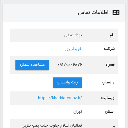
اطلاعات تماس
contact_phone
نام
بهزاد عیدی
شرکت
خریدار روز
همراه
مشاهده شماره
۰۹۱۲×××۴۸۷۶
واتساپ
چت واتساپ
وبسایت
https://kharidarerooz.ir/
استان
تهران
فدائیان اسلام جنوب جنب پمپ بنزین