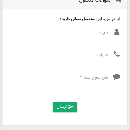
سوالات متداول
آیا در مورد این محصول سوالی دارید؟
نام :*
همراه :*
متن سوال شما :*
ارسال
send