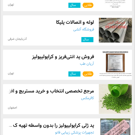
تهران
طلایی
۴
سال
لوله و اتصالات پلیکا
فروشگاه آتشی
آذربایجان شرقی
۴
سال
فروش پد آنتی‌فریز و کرایولیپولیز
آریان طب
تهران
طلایی
۴
سال
مرجع تخصصی انتخاب و خرید مستربچ و افزودن .
کالرمکس
اصفهان
پد ژلی کرایولیپولیز را بدون واسطه تهیه ک ...
تجهیزات پزشکی زیبایی فانو