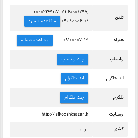
-۰×××۲۱۴۷۰۱۷, ۰۱۱-۴×××۶۲۹۷,
تلفن
مشاهده شماره
۰۹۱-۸×××۴۰۰۶
همراه
مشاهده شماره
۰۹۱۰×××۷۰۱۷
واتساپ
چت واتساپ
اینستاگرام
اینستاگرام
تلگرام
چت تلگرام
وبسایت
http://lsfkooshksazan.ir
کشور
ایران