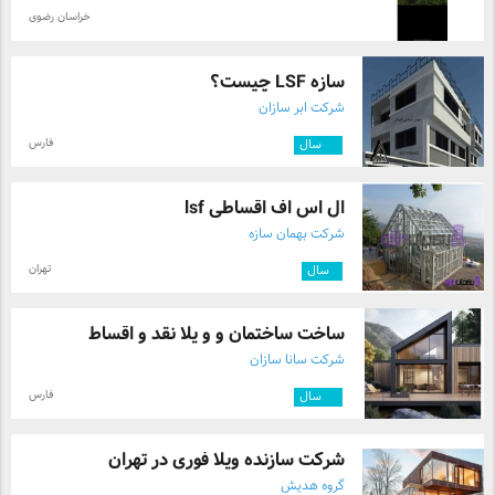
سرعت بالا و لوازم جانبی کامل، انتخابی حرفه‌ای برای
خراسان رضوی
متخصصان تصفیه آب، کارشناسان بهداشت، صنایع
غذایی، آزمایشگاه‌ها و تکنسین‌های استخر می‌باشد.
سازه LSF چیست؟
شرکت ابر سازان
فارس
۱۲
سال
ال اس اف اقساطی lsf
شرکت بهمان سازه
تهران
۱
سال
ساخت ساختمان و و یلا نقد و اقساط
شرکت سانا سازان
فارس
۱۲
سال
شرکت سازنده ویلا فوری در تهران
گروه هدیش