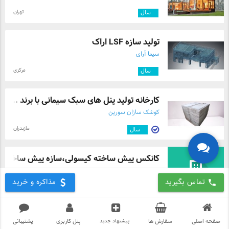
تهران
۲
سال
تولید سازه LSF اراک
سیما آرای
مرکزی
۷
سال
کارخانه تولید پنل های سبک سیمانی با برند ...
کوشک سازان سورین
مازندران
۷
سال
کانکس پیش ساخته کپسولی،سازه پیش ساخته کپ
شرکت سایبان سازان سبک سازه
تماس بگیرید
مذاکره و خرید
call
تهران
۸
سال
صفحه اصلی
سفارش ها
پیشنهاد جدید
پنل کاربری
پشتیبانی