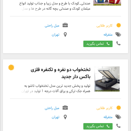
صندلی_کودک با طرح و مدل زیبا و جذاب تولید انواع
مبلمان کودک و صندلی بچه گانه در طرح ها و مدل
های مختلف در رنگ بندی متفاوت مطابق با سلیقه
ی شما با دوام و با کیفیت بسیار بالا امکان سفارش و
ارسال سراسر کشور وجود دارد بهترین هدیه و
کاربر طلایی
مبل راحتی
کادوی تولد برای کودکان این محصول ساخت ایران
متفرقه
تهران
است پس با خرین آن میتوانید از تولید کننده و کارگر
داخلی حمایت کنید این محصول برای کودکان یک تا
تماس بگیرید
هفت ساله مناسب می‌باشد امکان ساخت این
محصول در طرح های دخترانه یا پسرانه وجود دارد
خرید حضوری و غیر حضوری ارسال با پست ( ارزان و
سریع )
تختخواب دو نفره و تکنفره فلزی
باکس دار جدید
تولید و پخش جدید ترین مدل تختخواب تاشو به
همراه جک ترکی و یراق آلات درجه 1 تولید در تهران
و فروش و پخش تخت به سراسر کشور امکان
سفارش به صورت یک نفره و دونفره به تعداد دلخواه
تولید تخت ها در ابعاد استاندارد 90 - 120 - 140 -
کاربر طلایی
مبل راحتی
160 در 200 تولید در سایز دلخواه مشتری در ابعاد
متفرقه
تهران
سفارشی -امکان ثبت سفارش به صورت حضوری در
کارخانه -امکان خرید تختخواب و تشک در نمایشگاه
تماس بگیرید
ها و نمایندگی های معرفی شده از طرف کار خانه