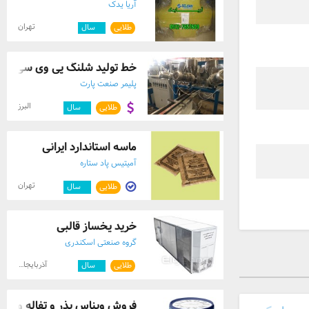
آریا یدک
تهران
طلایی
۷
سال
خط تولید شلنگ پی وی سی، قیم
پلیمر صنعت پارت
البرز
طلایی
۹
سال
ماسه استاندارد ایرانی
آمیتیس پاد ستاره
تهران
طلایی
۳
سال
خرید یخساز قالبی
گروه صنعتی اسکندری
آذربایجان غربی
طلایی
۷
سال
فروش ویناس بذر و تفاله و کنج