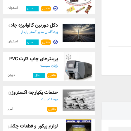
اصفهان
طلایی
۱۲
سال
دکل دوربین گالوانیزه جاده ای 
پیشگامان مدبر گستر پایدار
اصفهان
طلایی
۱۲
سال
پرینترهای چاپ کارت PVC
رایان سیستم
تهران
طلایی
۴
سال
خدمات یکپارچه اکستروژن و هارد
بهسا تجارت
البرز
طلایی
لوازم پیکور و قطعات چکشهای 