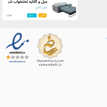
مبل و کاناپه تختخواب شو باکس
مبل راحتی
تهران
طلایی
۶
سال