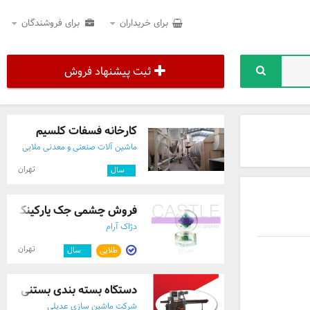
برای خریداران
برای فروشندگان
ثبت پیشنهاد فروش
کارخانه فسفات کلسیم
ماشین آلات صنعتی و معدنی ملایی
تهران
۱۱
سال
فروش چشمی جک پارکینگ کستل ب
دژاک آرام
تهران
طلایی
۳
سال
دستگاه بسته بندی بستنی
شرکت ماشین سازی عدیلی