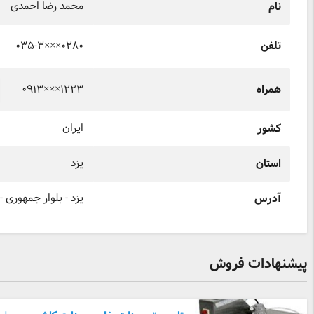
محمد رضا احمدی
نام
۰۳۵-۳×××۰۲۸۰
تلفن
۰۹۱۳×××۱۲۲۳
همراه
ایران
کشور
یزد
استان
یزد - بلوار جمهوری 
آدرس
پیشنهادات فروش