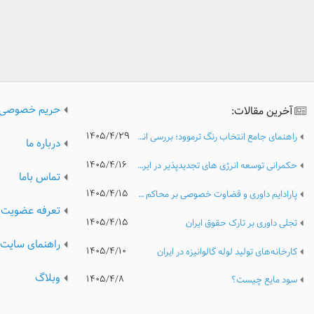
حریم خصوصی
آخرین مقالات:
۱۴۰۵/۴/۲۹
راهنمای جامع انتخاب رنگ ترموود؛ بررسی انواع رنگ، کیفیت و نکات مهم پیش از خرید
درباره ما
۱۴۰۵/۴/۱۶
حکمرانی توسعه انرژی های تجدیدپذیر در ایران؛ تحلیل مدیریتی موانع نهادی، ریسک های سرمایه گذاری و الزامات گذار پایدار انرژی
تماس باما
۱۴۰۵/۴/۱۵
پارادایم داوری و قضاوت خصوصی بر محاکم عمومی
تعرفه عضویت
۱۴۰۵/۴/۱۵
تجلی داوری بر تارک حقوق ایران
راهنمای سایت
۱۴۰۵/۴/۱۰
کارخانه‌های تولید لوله گالوانیزه در ایران
وبلاگ
۱۴۰۵/۴/۸
سود مایع چیست؟