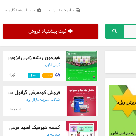
برای خریداران
برای فروشندگان
ثبت پیشنهاد فروش
هورمون ریشه زایی رایزوپون هل
گرین آذین
تهران
طلایی
۵
سال
فروش کودمرغی گرانول سبزینه 
شرکت سبزینه مارال یزد
آذربایجان شرقی
کیسه هیومیک اسید مرغی گران
سبزینه مارال