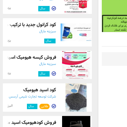
یزد
۳
سال
کود گرانول جدید با ترکیب هیوم
سبزینه مارال
یزد
۳
سال
فروش کیسه هیومیک اسید گرانو
سبزینه مارال
یزد
۳
سال
کود اسید هیومیک
شرکت توسعه تجارت شیمی آرسس
البرز
طلایی
۱
سال
فروش کودهیومیک اسید مایع