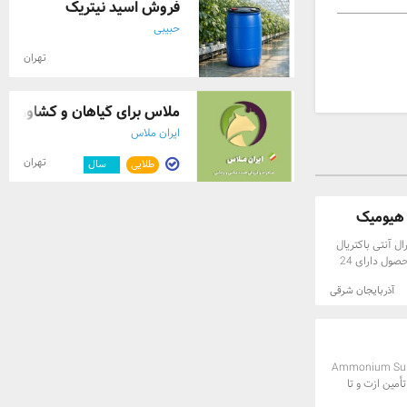
فروش اسید نیتریک
حبیبی
تهران
ملاس برای گیاهان و کشاورزی
ایران ملاس
تهران
طلایی
۴
سال
 هیومیک
ل آنتی باکتریال
.ضد شوری.افزایش تضمینی و چند برابری محصول دارای 24
 آلی ارسال به کل کشور
آذربایجان شرقی
 ثبتی هیومیک
 مارالشرکت
درشتی مختص تمام
 تاییده از اداره
به وهمکار ارسال
 (Ammonium Sulfate Nitrate /
تأمین ازت و تا
بسته به