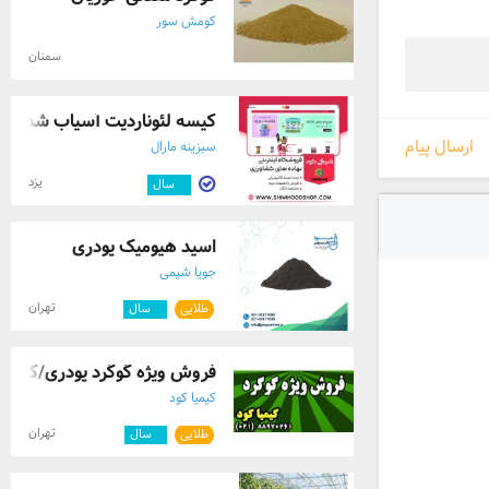
کومش سور
سمنان
کیسه لئوناردیت آسیاب شده در
ارسال پیام
سبزینه مارال
یزد
۳
سال
اسید هیومیک پودری
جویا شیمی
تهران
طلایی
۲
سال
فروش ویژه گوگرد پودری/گرانو
کیمیا کود
تهران
طلایی
۶
سال