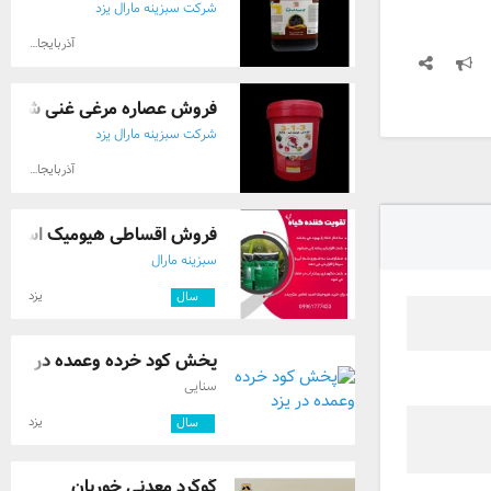
شرکت سبزینه مارال یزد
آذربایجان شرقی
فروش عصاره مرغی غنی شده با
شرکت سبزینه مارال یزد
آذربایجان شرقی
فروش اقساطی هیومیک اسید گر
سبزینه مارال
یزد
۳
سال
پخش کود خرده وعمده در یزد
سنایی
یزد
۳
سال
گوگرد معدنی خوریان