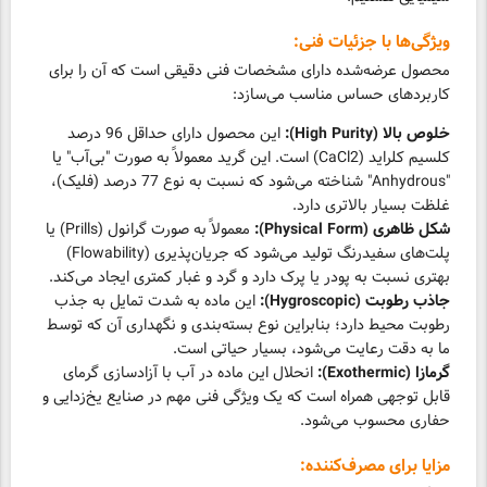
ویژگی‌ها با جزئیات فنی:
محصول عرضه‌شده دارای مشخصات فنی دقیقی است که آن را برای
کاربردهای حساس مناسب می‌سازد:
خلوص بالا (High Purity):
این محصول دارای حداقل 96 درصد
کلسیم کلراید (CaCl2) است. این گرید معمولاً به صورت "بی‌آب" یا
"Anhydrous" شناخته می‌شود که نسبت به نوع 77 درصد (فلیک)،
غلظت بسیار بالاتری دارد.
شکل ظاهری (Physical Form):
معمولاً به صورت گرانول (Prills) یا
پلت‌های سفیدرنگ تولید می‌شود که جریان‌پذیری (Flowability)
بهتری نسبت به پودر یا پرک دارد و گرد و غبار کمتری ایجاد می‌کند.
جاذب رطوبت (Hygroscopic):
این ماده به شدت تمایل به جذب
رطوبت محیط دارد؛ بنابراین نوع بسته‌بندی و نگهداری آن که توسط
ما به دقت رعایت می‌شود، بسیار حیاتی است.
گرمازا (Exothermic):
انحلال این ماده در آب با آزادسازی گرمای
قابل توجهی همراه است که یک ویژگی فنی مهم در صنایع یخ‌زدایی و
حفاری محسوب می‌شود.
مزایا برای مصرف‌کننده: