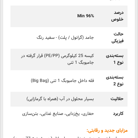
درصد
Min 96%
خلوص
حالت
جامد (گرانول / پلت) - سفید رنگ
فیزیکی
بسته‌بندی
کیسه 25 کیلوگرمی (PE/PP) قرار گرفته در
نوع 1
جامبوبگ 1 تنی
بسته‌بندی
فله داخل جامبوبگ 1 تنی (Big Bag)
نوع 2
حلالیت
بسیار محلول در آب (همراه با گرمازایی)
کاربرد
حفاری، یخ‌زدایی، صنایع غذایی، بتن‌سازی
مزایای جدید و رقابتی: