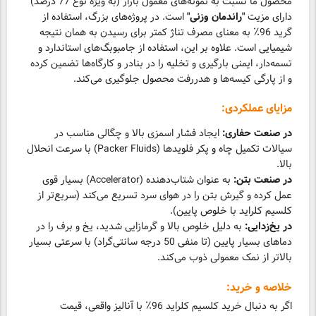
محصول ما نسبت به نمونه‌های معمول بازار (به ویژه نوع 77 درصد)
دارای مزیت
"راندمان وزنی"
است. در پروژه‌های بزرگ، استفاده از
گرید 96٪ به معنای مصرف تناژ کمتر برای رسیدن به همان نتیجه
شیمیایی است. علاوه بر این، استفاده از جامبوبگ‌های استاندارد و
تسمه‌دار، ایمنی بارگیری و تخلیه را در بنادر و کارگاه‌ها تضمین کرده
و از پارگی کیسه‌ها و هدررفت محصول جلوگیری می‌کند.
مزایای عملکردی:
در صنعت حفاری:
ایجاد فشار اسمزی بالا و چگالی مناسب در
سیالات تکمیل چاه و پکر فلویدها (Packer Fluids) با سرعت انحلال
بالا.
در صنعت بتن:
به عنوان شتاب‌دهنده (Accelerator) بسیار قوی
عمل کرده و گیرش بتن را در هوای سرد تسریع می‌کند (سریع‌تر از
کلسیم کلراید با خلوص پایین).
در یخ‌زدایی:
به دلیل خلوص بالا و گرمازایی شدید، یخ و برف را در
دماهای بسیار پایین (تا منفی 50 درجه سانتی‌گراد) با سرعتی بسیار
بالاتر از نمک معمولی ذوب می‌کند.
خلاصه و خرید:
اگر به دنبال خرید کلسیم کلراید 96٪ با آنالیز واقعی، قیمت