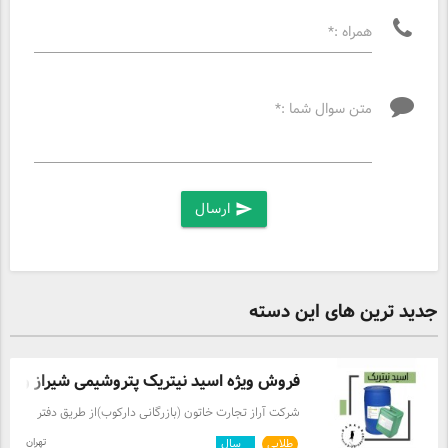
همراه :*
متن سوال شما :*
ارسال
send
جدید ترین های این دسته
فروش ویژه اسید نیتریک پتروشیمی شیراز و ک .
شرکت آراز تجارت خاتون (بازرگانی دارکوب)از طریق دفتر
این شرکت واقع در دبی اقدام به واردات و‌توزیع انواع مواد
تهران
طلایی
۶
سال