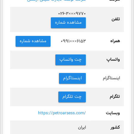
۰۲۶-۳×××۹۷۷۰
تلفن
مشاهده شماره
همراه
مشاهده شماره
۰۹۹۱×××۶۱۵۳
واتساپ
چت واتساپ
اینستاگرام
اینستاگرام
تلگرام
چت تلگرام
وبسایت
https://petroarsess.com/
کشور
ایران