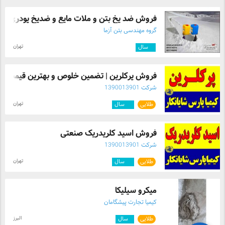
فروش ضد یخ بتن و ملات مایع و ضدیخ پودری ...
گروه مهندسی بتن آزما
تهران
۵
سال
فروش پرکلرین | تضمین خلوص و بهترین قیمت
شرکت 1390013901
تهران
طلایی
۱۲
سال
فروش اسید کلریدریک صنعتی
شرکت 1390013901
تهران
طلایی
۱۲
سال
میکرو سیلیکا
کیمیا تجارت پیشگامان
البرز
طلایی
۱
سال