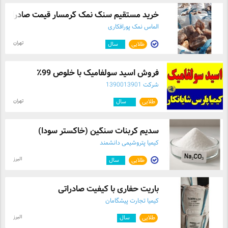
خرید مستقیم سنگ نمک گرمسار قیمت صادراتی، .
الماس نمک پورافکاری
تهران
طلایی
۶
سال
فروش اسید سولفامیک با خلوص 99٪
شرکت 1390013901
تهران
طلایی
۱۲
سال
سدیم کربنات سنگین (خاکستر سودا)
کیمیا پتروشیمی دانشمند
البرز
طلایی
۱
سال
باریت حفاری با کیفیت صادراتی
کیمیا تجارت پیشگامان
البرز
طلایی
۱
سال