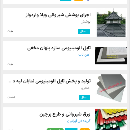
اجرای پوشش شیروانی ویلا وآردواز
پوشش
تهران
۳
سال
تایل آلومینیومی سازه پنهان مخفی
آهن تاب
تهران
تولید و پخش تایل آلومینیومی نمایان لبه د ...
اصغری
همدان
۱
سال
ورق شیروانی و طرح پرچین
گزیده فن ایرانیان