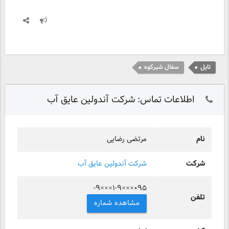
تایل
سفال شیرکوه
اطلاعات تماس: شرکت آندولین عایق آب
نام
مرتضی رضایی
شرکت
شرکت آندولین عایق آب
-۹×××۱-۹×××۰۹۵
تلفن
مشاهده شماره