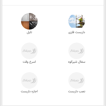
داربست فلزی
تایل
سفال شیرکوه
اسرع وقت
نصب داربست
اجاره داربست