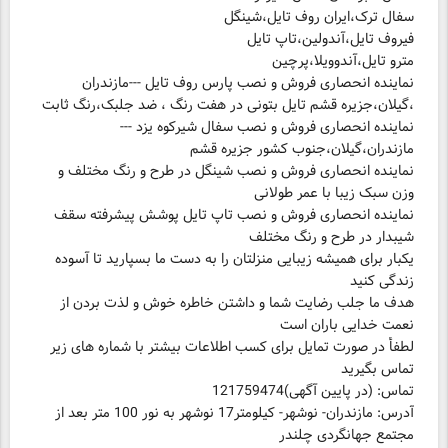
سفال ترک،ایران روف تایل،شینگل
فیروف تایل،آندولین،تاپ تایل
مترو تایل،آندوویلا،پرچین
نماینده انحصاری فروش و نصب پارس روف تایل ---مازندران
،گیلان،جزیره قشم تایل بتونی در هفت رنگ ، ضد جلبک،رنگ ثابت
نماینده انحصاری فروش و نصب سفال شیرکوه یزد ---
مازندران،گیلان،جنوب کشور جزیره قشم
نماینده انحصاری فروش و نصب شینگل در طرح و رنگ مختلف و
وزن سبک زیبا با عمر طولانی
نماینده انحصاری فروش و نصب تاپ تایل پوشش پیشرفته سقف
شیبدار در طرح و رنگ مختلف
یکبار برای همیشه زیبایی منزلتان را به دست ما بسپارید تا آسوده
زندگی کنید
هدف ما جلب رضایت شما و داشتن خاطره خوش و لذت بردن از
نعمت خدایی باران است
لطفأ در صورت تمایل برای کسب اطلاعات بیشتر با شماره های زیر
تماس بگیرید
تماس: (در پایین آگهی)121759474
آدرس: مازندران- نوشهر- کیلومتر17 نوشهر به نور 100 متر بعد از
مجتمع جهانگردی چلندر