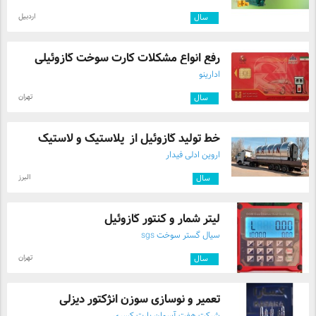
اردبیل
۳
سال
رفع انواع مشکلات کارت سوخت گازوئیلی
ادارینو
تهران
۲
سال
خط تولید گازوئیل از پلاستیک و لاستیک
اروین ادلی فیدار
البرز
۱
سال
لیتر شمار و کنتور گازوئیل
سیال گستر سوخت sgs
تهران
۷
سال
تعمیر و نوسازی سوزن انژکتور دیزلی