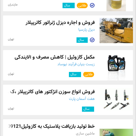
مازندران
طلایی
۳
سال
فروش و اجاره دیزل ژنراتور کاترپیلار
دیزل پارسیا
تهران
۱
سال
مکمل گازوئیل | کاهش مصرف و آلایندگی
زیست بنیان فرآیند نیوساد
تهران
طلایی
۴
سال
فروش انواع سوزن انژکتور های کاترپیلار ،ک ...
هفت آسمان پارت
تهران
۲
سال
خط تولید بازیافت پلاستیک به گازوئیل09121 ...
ماشین سازی